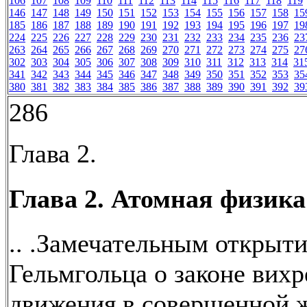
106
107
108
109
110
111
112
113
114
115
116
117
118
119
146
147
148
149
150
151
152
153
154
155
156
157
158
15
185
186
187
188
189
190
191
192
193
194
195
196
197
19
224
225
226
227
228
229
230
231
232
233
234
235
236
23
263
264
265
266
267
268
269
270
271
272
273
274
275
27
302
303
304
305
306
307
308
309
310
311
312
313
314
31
341
342
343
344
345
346
347
348
349
350
351
352
353
35
380
381
382
383
384
385
386
387
388
389
390
391
392
39
286
Глава 2.
Глава 2. Атомная физика
.. .Замечательным открыт
Гельмгольца о законе вихр
движения в совершенной 