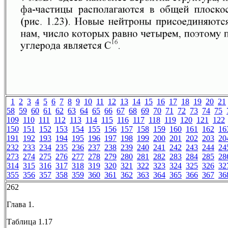
1
2
3
4
5
6
7
8
9
10
11
12
13
14
15
16
17
18
19
20
21
58
59
60
61
62
63
64
65
66
67
68
69
70
71
72
73
74
75
109
110
111
112
113
114
115
116
117
118
119
120
121
122
150
151
152
153
154
155
156
157
158
159
160
161
162
16
191
192
193
194
195
196
197
198
199
200
201
202
203
20
232
233
234
235
236
237
238
239
240
241
242
243
244
24
273
274
275
276
277
278
279
280
281
282
283
284
285
28
314
315
316
317
318
319
320
321
322
323
324
325
326
32
355
356
357
358
359
360
361
362
363
364
365
366
367
36
262
Глава 1.
Таблица 1.17