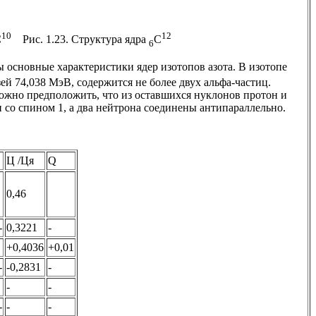
10
12
С
Рис. 1.23. Структура ядра
С
6
ны основные характеристики ядер изотопов азота. В изотопе
ей 74,038 МэВ, содержится не более двух альфа-частиц.
можно предположить, что из оставшихся нуклонов протон и
 со спином 1, а два нейтрона соединены антипараллельно.
Ц /Ця
Q
0,46
-
0,3221
-
+0,4036
+0,01
-
-0,2831
-
-
-
-
-
-