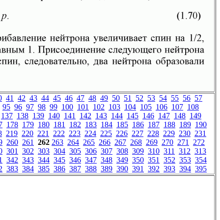
0
41
42
43
44
45
46
47
48
49
50
51
52
53
54
55
56
57
95
96
97
98
99
100
101
102
103
104
105
106
107
108
137
138
139
140
141
142
143
144
145
146
147
148
149
7
178
179
180
181
182
183
184
185
186
187
188
189
190
8
219
220
221
222
223
224
225
226
227
228
229
230
231
9
260
261
262
263
264
265
266
267
268
269
270
271
272
0
301
302
303
304
305
306
307
308
309
310
311
312
313
1
342
343
344
345
346
347
348
349
350
351
352
353
354
2
383
384
385
386
387
388
389
390
391
392
393
394
395