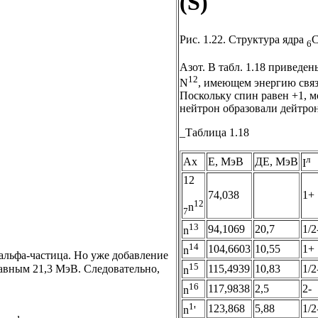
(S)
Рис. 1.22. Структура ядра
6
Азот. В табл. 1.18 приведе
12
N
, имеющем энергию связ
Поскольку спин равен +1, 
нейтрон образовали дейтрон
_Таблица 1.18
л
Ax
Е, МэВ
ДЕ, МэВ
I
12
74,038
1+
12
n
7
13
94,1069
20,7
1/2
n
14
104,6603
10,55
1+
n
а альфа-частица. Но уже добавление
15
авным 21,3 МэВ. Следовательно,
115,4939
10,83
1/2
n
16
117,9838
2,5
2-
n
1
123,868
5,88
1/2
n
'