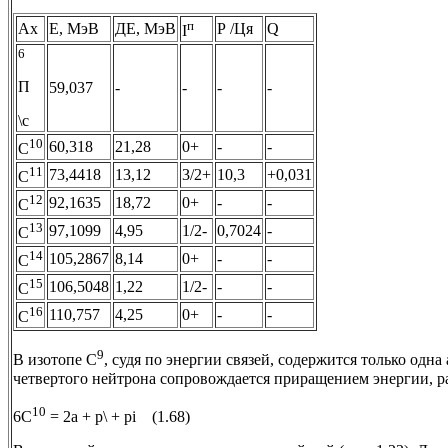
п
Ax
Е, МэВ
ДЕ, МэВ
Р /Ця
Q
I
6
П
59,037
-
-
-
-
\с
10
60,318
21,28
0+
-
-
С
11
73,4418
13,12
3/2+
10,3
+0,031
С
12
92,1635
18,72
0+
-
-
С
13
97,1099
4,95
1/2-
0,7024
-
С
14
105,2867
8,14
0+
-
-
С
15
106,5048
1,22
1/2-
-
-
С
16
110,757
4,25
0+
-
-
С
9
В изотопе С
, судя по энергии связей, содержится только одн
четвертого нейтрона сопровождается приращением энергии, р
10
6С
= 2а + p\ + pi (1.68)