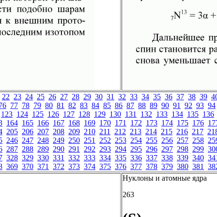
22
23
24
25
26
27
28
29
30
31
32
33
34
35
36
37
38
39
4
76
77
78
79
80
81
82
83
84
85
86
87
88
89
90
91
92
93
94
123
124
125
126
127
128
129
130
131
132
133
134
135
136
3
164
165
166
167
168
169
170
171
172
173
174
175
176
17
4
205
206
207
208
209
210
211
212
213
214
215
216
217
21
5
246
247
248
249
250
251
252
253
254
255
256
257
258
25
6
287
288
289
290
291
292
293
294
295
296
297
298
299
30
7
328
329
330
331
332
333
334
335
336
337
338
339
340
34
8
369
370
371
372
373
374
375
376
377
378
379
380
381
38
Нуклоны и атомные ядра
263