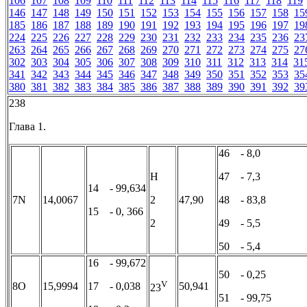
106
107
108
109
110
111
112
113
114
115
116
117
118
119
146
147
148
149
150
151
152
153
154
155
156
157
158
15
185
186
187
188
189
190
191
192
193
194
195
196
197
19
224
225
226
227
228
229
230
231
232
233
234
235
236
23
263
264
265
266
267
268
269
270
271
272
273
274
275
27
302
303
304
305
306
307
308
309
310
311
312
313
314
31
341
342
343
344
345
346
347
348
349
350
351
352
353
35
380
381
382
383
384
385
386
387
388
389
390
391
392
39
238
Глава 1.
46 - 8,0
H
47 - 7,3
14 - 99,634
7N
14,0067
2
47,90
48 - 83,8
15 - 0, 366
2
49 - 5,5
50 - 5,4
16 - 99,672
50 - 0,25
V
8O
15,9994
17 - 0,038
50,941
23
51 - 99,75