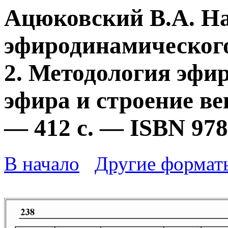
Ацюковский В.А. Н
эфиродинамического
2. Методология эфи
эфира и строение ве
— 412 с. — ISBN 978
В начало
Другие формат