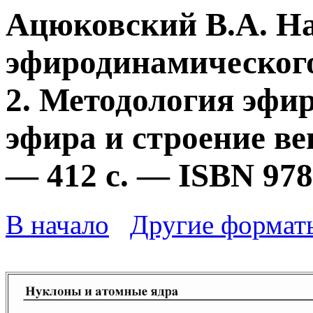
Ацюковский В.А. Н
эфиродинамического
2. Методология эфи
эфира и строение ве
— 412 с. — ISBN 978
В начало
Другие формат