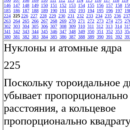
106
107
108
109
110
111
112
113
114
115
116
117
118
119
146
147
148
149
150
151
152
153
154
155
156
157
158
15
185
186
187
188
189
190
191
192
193
194
195
196
197
19
224
225
226
227
228
229
230
231
232
233
234
235
236
23
263
264
265
266
267
268
269
270
271
272
273
274
275
27
302
303
304
305
306
307
308
309
310
311
312
313
314
31
341
342
343
344
345
346
347
348
349
350
351
352
353
35
380
381
382
383
384
385
386
387
388
389
390
391
392
39
Нуклоны и атомные ядра
225
Поскольку тороидальное 
убывает пропорционально
расстояния, а кольцевое
пропорционально квадрату