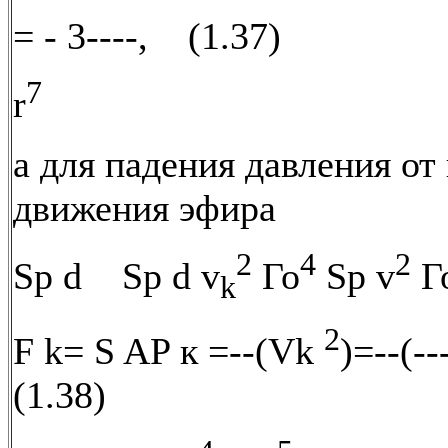
= - 3----, (1.37)
7
r
а для падения давления от
движения эфира
2
4
2
Sp d Sp d v
Го
Sp v
Г
k
2
F k= S AP к =--(Vk
)=--(--
(1.38)