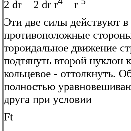
4
5
2 dr 2 dr r
r
Эти две силы действуют в
противоположные стороны
тороидальное движение с
подтянуть второй нуклон к
кольцевое - оттолкнуть. О
полностью уравновешиваю
друга при условии
Ft