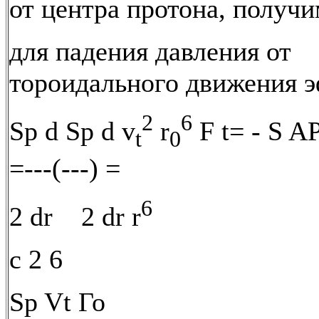
от центра протона, получи
для падения давления от
тороидального движения 
2
6
Sp d Sp d v
r
F t= - S AP
t
0
=---(---) =
6
2 dr 2 dr r
c 2 6
Sp Vt Го