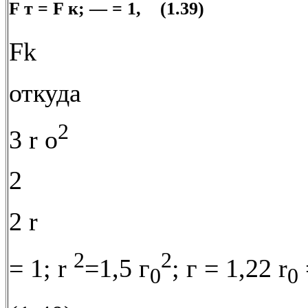
F т = F к; — = 1, (1.39)
Fk
откуда
2
3 r о
2
2 r
2
2
= 1; r
=1,5 г
; г = 1,22 r
0
0