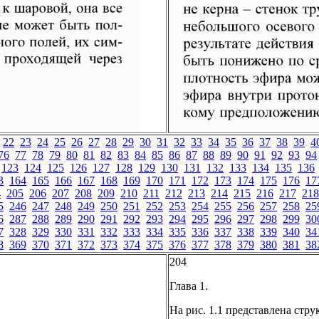
22
23
24
25
26
27
28
29
30
31
32
33
34
35
36
37
38
39
4
76
77
78
79
80
81
82
83
84
85
86
87
88
89
90
91
92
93
94
123
124
125
126
127
128
129
130
131
132
133
134
135
136
3
164
165
166
167
168
169
170
171
172
173
174
175
176
17
4
205
206
207
208
209
210
211
212
213
214
215
216
217
218
5
246
247
248
249
250
251
252
253
254
255
256
257
258
25
6
287
288
289
290
291
292
293
294
295
296
297
298
299
30
7
328
329
330
331
332
333
334
335
336
337
338
339
340
34
8
369
370
371
372
373
374
375
376
377
378
379
380
381
38
204
Глава 1.
На рис. 1.1 представлена стр