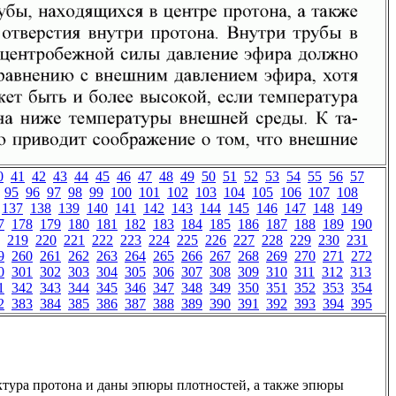
0
41
42
43
44
45
46
47
48
49
50
51
52
53
54
55
56
57
95
96
97
98
99
100
101
102
103
104
105
106
107
108
137
138
139
140
141
142
143
144
145
146
147
148
149
7
178
179
180
181
182
183
184
185
186
187
188
189
190
219
220
221
222
223
224
225
226
227
228
229
230
231
9
260
261
262
263
264
265
266
267
268
269
270
271
272
0
301
302
303
304
305
306
307
308
309
310
311
312
313
1
342
343
344
345
346
347
348
349
350
351
352
353
354
2
383
384
385
386
387
388
389
390
391
392
393
394
395
уктура протона и даны эпюры плотностей, а также эпюры