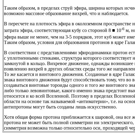
Таким образом, в пределах струй эфира, ширина которых исчи
возможно массовое образование вихрей, что и наблюдается.
В пересчете на плотность эфира в околоземном пространстве 
-6
затрата эфира, соответствующая кубу со стороной 8 ■ 10
м, н
эфира выше не менее, чем на 3-5 порядков, этот куб может име
Таким образом, условия для образования протонов в ядре Гал
В соответствии с представлениями эфиродинамики протон ес
с уплотненными стенками, структура которого соответствует
замкнутой в кольцо. Вихревое движение, однажды возникшее в
появлению вихрей в других областях среды того же направлен
То же касается и винтового движения. Созданные в ядре Галак
знака винтового движения будут способствовать тому, что во в
создаваться винтовые тороиды одного и того же винтового зна
либо только левовинтовые, какого именно знака предстоит вы
относится и ко всей Вселенной. Поэтому в пределах Вселенно
области на основе так называемой «антиматерии», т.е. на осн
антипротоны могут быть созданы лишь искусственно.
Хотя общая форма протона приближается к шаровой, она все же
протона не может быть полной симметрии ни электрического,
симметрия возможна только относительно оси, проходящей чер