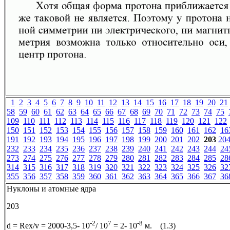
1
2
3
4
5
6
7
8
9
10
11
12
13
14
15
16
17
18
19
20
21
58
59
60
61
62
63
64
65
66
67
68
69
70
71
72
73
74
75
109
110
111
112
113
114
115
116
117
118
119
120
121
122
150
151
152
153
154
155
156
157
158
159
160
161
162
16
191
192
193
194
195
196
197
198
199
200
201
202
203
20
232
233
234
235
236
237
238
239
240
241
242
243
244
24
273
274
275
276
277
278
279
280
281
282
283
284
285
28
314
315
316
317
318
319
320
321
322
323
324
325
326
32
355
356
357
358
359
360
361
362
363
364
365
366
367
36
Нуклоны и атомные ядра
203
-2
7
-8
d = Rex/v = 2000-3,5- 10
/ 10
= 2- 10
м. (1.3)