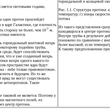
тороидальной и кольцевой ско
сляется световыми годами,
Рис. 1.1. Структура протона: 
температур; г) эпюра скорост
потока
на один протон произойдет
о в ядре Галактики, где плотность
Из такого представления сразу
-7
ть сторону не более, чем 10
м.
находящихся в центре протона
актики имеются.
Внутри трубы в результате д
понижено по сравнению с вне
ть тороидальный винтовой вихрь
более высокой, если темпера
 некоторому подобию трубы,
К такому предположению прив
 среде, будет способствовать
ия, что и уже созданный вихрь.
тики вихри одного какого-то
сем пространстве ядра будут
ка - либо только правовинтовые,
яснить в будущем. Но то же
й вряд ли могут существовать
ове антипротонов. Такие
 таковой не является. Поэтому у
 ни магнитного полей, их
ез центр протона.