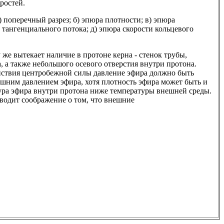
ростей.
а) поперечный разрез; б) эпюра плотности; в) эпюра
и тангенциального потока; д) эпюра скорости кольцевого
 же вытекает наличие в протоне керна - стенок трубы,
, а также небольшого осевого отверстия внутри протона.
ействия центробежной силы давление эфира должно быть
шним давлением эфира, хотя плотность эфира может быть и
тура эфира внутри протона ниже температуры внешней среды.
одит соображение о том, что внешние