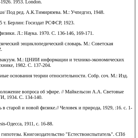
-1926. 1953. London.
/ Под ред. А.К.Тимирязева. М.: Учпедгиз, 1948.
 т. Берлин: Госиздат РСФСР, 1923.
зики. Л.: Наука. 1970. С. 136-146, 169-171.
зический энциклопедический словарь. М.: Советская
2.
вакуум. М.: ЦНИИ информации и технико-экономических
нике, 1982. С. 137-204.
ые основания теории относительности. Собр. соч. М.: Изд.
ложение вопроса об эфире. // Майкельсон А.А. Световые
, 1934. С. 134-140.
 старой и новой физике.// Человек и природа, 1929, :16. с. 1-
-Одесса, 1911, с. 16-88.
 гипотезы. Книгоиздательство "Естествоиспытатель". СПб