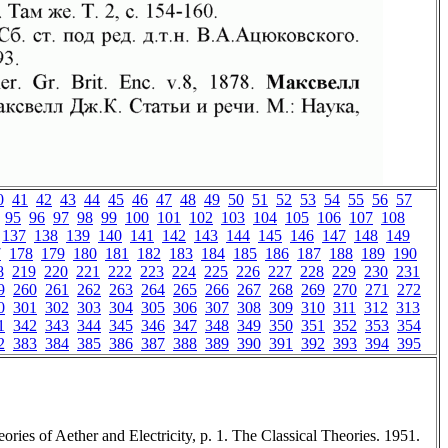
0
41
42
43
44
45
46
47
48
49
50
51
52
53
54
55
56
57
95
96
97
98
99
100
101
102
103
104
105
106
107
108
137
138
139
140
141
142
143
144
145
146
147
148
149
7
178
179
180
181
182
183
184
185
186
187
188
189
190
8
219
220
221
222
223
224
225
226
227
228
229
230
231
9
260
261
262
263
264
265
266
267
268
269
270
271
272
0
301
302
303
304
305
306
307
308
309
310
311
312
313
1
342
343
344
345
346
347
348
349
350
351
352
353
354
2
383
384
385
386
387
388
389
390
391
392
393
394
395
ries of Aether and Electricity, p. 1. The Classical Theories. 1951.