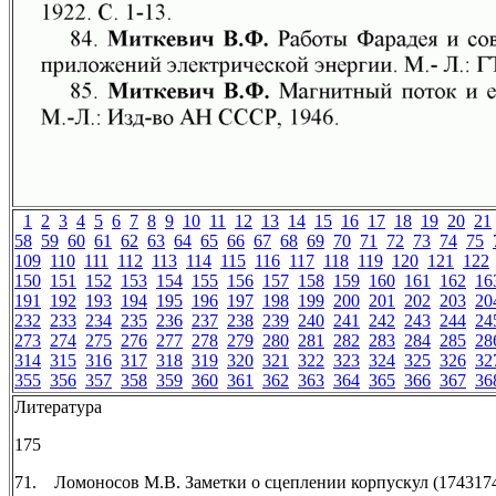
1
2
3
4
5
6
7
8
9
10
11
12
13
14
15
16
17
18
19
20
21
58
59
60
61
62
63
64
65
66
67
68
69
70
71
72
73
74
75
109
110
111
112
113
114
115
116
117
118
119
120
121
122
150
151
152
153
154
155
156
157
158
159
160
161
162
16
191
192
193
194
195
196
197
198
199
200
201
202
203
20
232
233
234
235
236
237
238
239
240
241
242
243
244
24
273
274
275
276
277
278
279
280
281
282
283
284
285
28
314
315
316
317
318
319
320
321
322
323
324
325
326
32
355
356
357
358
359
360
361
362
363
364
365
366
367
36
Литература
175
71. Ломоносов М.В. Заметки о сцеплении корпускул (1743174