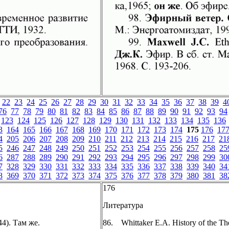
22
23
24
25
26
27
28
29
30
31
32
33
34
35
36
37
38
39
4
76
77
78
79
80
81
82
83
84
85
86
87
88
89
90
91
92
93
94
123
124
125
126
127
128
129
130
131
132
133
134
135
136
3
164
165
166
167
168
169
170
171
172
173
174
175
176
17
4
205
206
207
208
209
210
211
212
213
214
215
216
217
21
5
246
247
248
249
250
251
252
253
254
255
256
257
258
25
6
287
288
289
290
291
292
293
294
295
296
297
298
299
30
7
328
329
330
331
332
333
334
335
336
337
338
339
340
34
8
369
370
371
372
373
374
375
376
377
378
379
380
381
38
176
Литература
4). Там же.
86. Whittaker E.A. History of the Theo