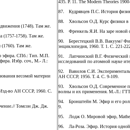
435. P. 11. The Modern Theories 1900
87. Кудрявцев П.С. История физики
88. Хвольсон О.Д. Курс физики в 5
движения (1748). Там же.
89. Френкель Я.И. На заре новой фи
 (1757-1758). Там же.
90. Берестецкий В.В. Вакуум// Фи
(1760). Там же.
энциклопедия, 1960. Т. 1. С. 221-22
эфира. СПб.: Тип. М.П.
91. Лапчинский В.Г. Физический 
ра. Избр. соч., М.- Л.:
исследований по атомной науке итех
92. Вавилов С.И. Экспериментальн
зования весомой материи
АН СССР, 1956. Т. 4. С. 9-109.
93. Хвольсон О.Д. Современное по
Изд-во АН СССР, 1960. С.
волны и их применения. М.-Л.: ГТТИ
94. Бронштейн М. Эфир и его роль в
чение.// Томсон Дж. Дж.
9.
95. Лодж О. Мировой эфир, Mathesis
96. Ла-Роза. Эфир. История одной