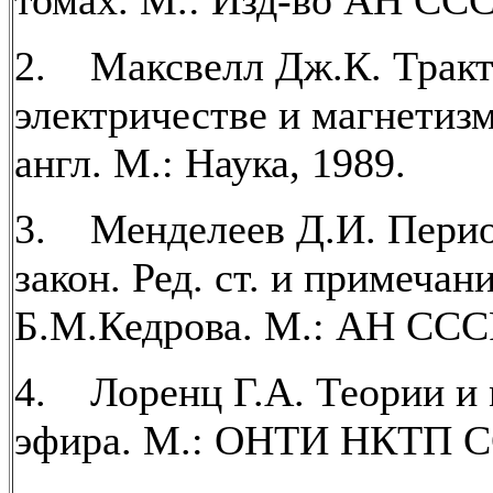
томах. М.: Изд-во АН СССР
2. Максвелл Дж.К. Тракт
электричестве и магнетизм
англ. М.: Наука, 1989.
3. Менделеев Д.И. Пери
закон. Ред. ст. и примечан
Б.М.Кедрова. М.: АН СССР
4. Лоренц Г.А. Теории и
эфира. М.: ОНТИ НКТП СС