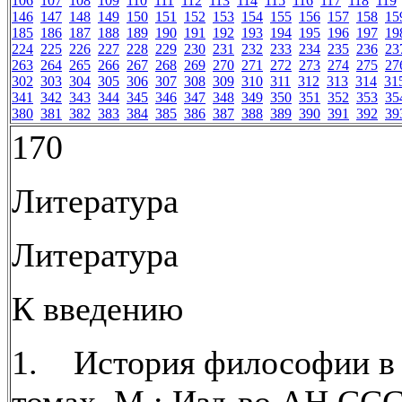
106
107
108
109
110
111
112
113
114
115
116
117
118
119
146
147
148
149
150
151
152
153
154
155
156
157
158
15
185
186
187
188
189
190
191
192
193
194
195
196
197
19
224
225
226
227
228
229
230
231
232
233
234
235
236
23
263
264
265
266
267
268
269
270
271
272
273
274
275
27
302
303
304
305
306
307
308
309
310
311
312
313
314
31
341
342
343
344
345
346
347
348
349
350
351
352
353
35
380
381
382
383
384
385
386
387
388
389
390
391
392
39
170
Литература
Литература
К введению
1. История философии в