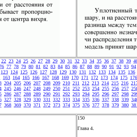
22
23
24
25
26
27
28
29
30
31
32
33
34
35
36
37
38
39
4
76
77
78
79
80
81
82
83
84
85
86
87
88
89
90
91
92
93
94
123
124
125
126
127
128
129
130
131
132
133
134
135
136
2
163
164
165
166
167
168
169
170
171
172
173
174
175
17
3
204
205
206
207
208
209
210
211
212
213
214
215
216
21
4
245
246
247
248
249
250
251
252
253
254
255
256
257
25
5
286
287
288
289
290
291
292
293
294
295
296
297
298
29
6
327
328
329
330
331
332
333
334
335
336
337
338
339
34
7
368
369
370
371
372
373
374
375
376
377
378
379
380
38
150
Глава 4.