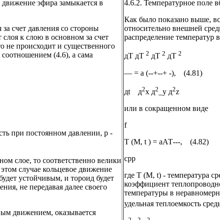
е движение эфира замыкается в
4.6.2. Температурное поле 
Как было показано выше, в
 за счет давления со стороны
относительно внешней среды 
 слоя к слою в основном за счет
распределение температур в
 то не происходит и существенного
2
2
2
 соотношением (4.6), а сама
дТ дТ
дТ
дТ
— = а (--+--+ -), (4.81)
2
2
2
дt д
х д
_у д
z
или в сокращенном виде
f
сть при постоянном давлении, р -
Т (М, t ) = аАТ---, (4.82)
срр
ном слое, то соответственно велики
 этом случае кольцевое движение
где Т (М, t) - температура с
будет устойчивым, и тороид будет
коэффициент теплопроводно
ния, не передавая далее своего
температуры в неравномерно
удельная теплоемкость среды
вым движением, оказывается
2
2
2