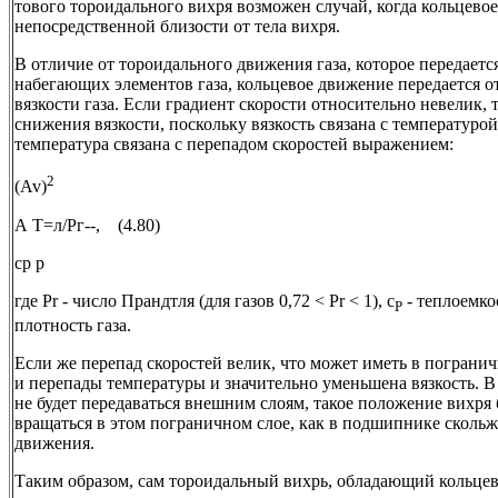
тового тороидального вихря возможен случай, когда кольцево
непосредственной близости от тела вихря.
В отличие от тороидального движения газа, которое передается
набегающих элементов газа, кольцевое движение передается от
вязкости газа. Если градиент скорости относительно невелик,
снижения вязкости, поскольку вязкость связана с температурой
температура связана с перепадом скоростей выражением:
2
(Av)
А Т=л/Рг--, (4.80)
cp р
где Pr - число Прандтля (для газов 0,72 < Pr < 1), c
- теплоемко
P
плотность газа.
Если же перепад скоростей велик, что может иметь в погранич
и перепады температуры и значительно уменьшена вязкость. В
не будет передаваться внешним слоям, такое положение вихря 
вращаться в этом пограничном слое, как в подшипнике скольже
движения.
Таким образом, сам тороидальный вихрь, обладающий кольце