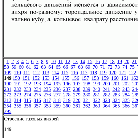
1
2
3
4
5
6
7
8
9
10
11
12
13
14
15
16
17
18
19
20
21
58
59
60
61
62
63
64
65
66
67
68
69
70
71
72
73
74
75
109
110
111
112
113
114
115
116
117
118
119
120
121
122
149
150
151
152
153
154
155
156
157
158
159
160
161
16
190
191
192
193
194
195
196
197
198
199
200
201
202
20
231
232
233
234
235
236
237
238
239
240
241
242
243
24
272
273
274
275
276
277
278
279
280
281
282
283
284
28
313
314
315
316
317
318
319
320
321
322
323
324
325
32
354
355
356
357
358
359
360
361
362
363
364
365
366
36
395
Строение газовых вихрей
149