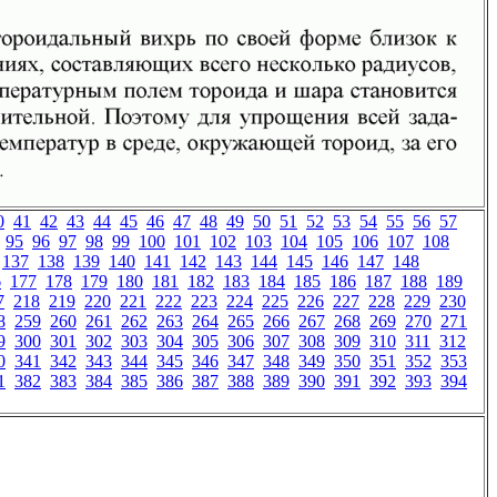
0
41
42
43
44
45
46
47
48
49
50
51
52
53
54
55
56
57
95
96
97
98
99
100
101
102
103
104
105
106
107
108
137
138
139
140
141
142
143
144
145
146
147
148
6
177
178
179
180
181
182
183
184
185
186
187
188
189
7
218
219
220
221
222
223
224
225
226
227
228
229
230
8
259
260
261
262
263
264
265
266
267
268
269
270
271
9
300
301
302
303
304
305
306
307
308
309
310
311
312
0
341
342
343
344
345
346
347
348
349
350
351
352
353
1
382
383
384
385
386
387
388
389
390
391
392
393
394