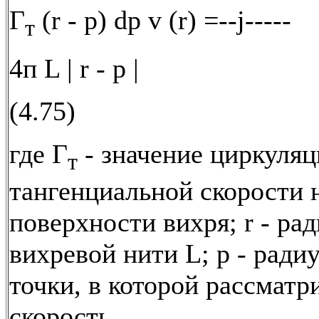
Г
(r - р) dp v (r) =--j-----
т
4п L | r - р |
(4.75)
где Г
- значение циркуля
т
тангенциальной скорости 
поверхности вихря; r - ра
вихревой нити L; р - радиу
точки, в которой рассматр
скорость.