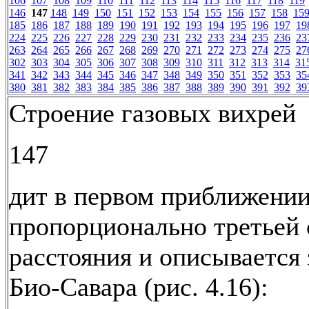
106
107
108
109
110
111
112
113
114
115
116
117
118
119
146
147
148
149
150
151
152
153
154
155
156
157
158
15
185
186
187
188
189
190
191
192
193
194
195
196
197
19
224
225
226
227
228
229
230
231
232
233
234
235
236
23
263
264
265
266
267
268
269
270
271
272
273
274
275
27
302
303
304
305
306
307
308
309
310
311
312
313
314
31
341
342
343
344
345
346
347
348
349
350
351
352
353
35
380
381
382
383
384
385
386
387
388
389
390
391
392
39
Строение газовых вихрей
147
дит в первом приближени
пропорционально третьей 
расстояния и описывается
Био-Савара (рис. 4.16):