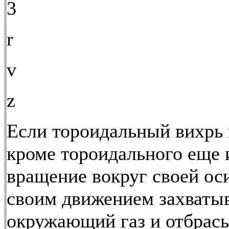
3
r
v
z
Если тороидальный вихрь
кроме тороидального еще 
вращение вокруг своей оси
своим движением захваты
окружающий газ и отбрасы