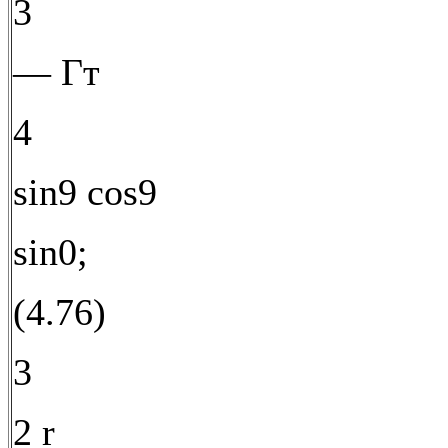
3
— Гт
4
sin9 cos9
sin0;
(4.76)
3
2 r