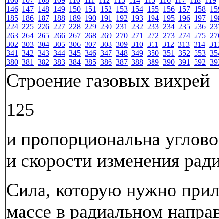
106
107
108
109
110
111
112
113
114
115
116
117
118
119
146
147
148
149
150
151
152
153
154
155
156
157
158
15
185
186
187
188
189
190
191
192
193
194
195
196
197
19
224
225
226
227
228
229
230
231
232
233
234
235
236
23
263
264
265
266
267
268
269
270
271
272
273
274
275
27
302
303
304
305
306
307
308
309
310
311
312
313
314
31
341
342
343
344
345
346
347
348
349
350
351
352
353
35
380
381
382
383
384
385
386
387
388
389
390
391
392
39
Строение газовых вихрей
125
и пропорциональна углово
и скорости изменения ради
Сила, которую нужно при
массе в радиальном напра