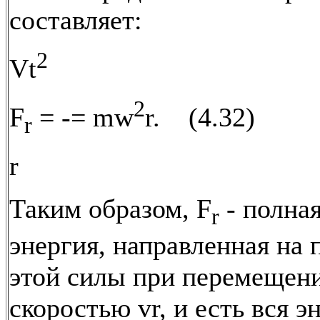
составляет:
2
Vt
2
F
= -= mw
r. (4.32)
r
r
Таким образом, F
- полная
r
энергия, направленная на 
этой силы при перемещени
скоростью vr, и есть вся э