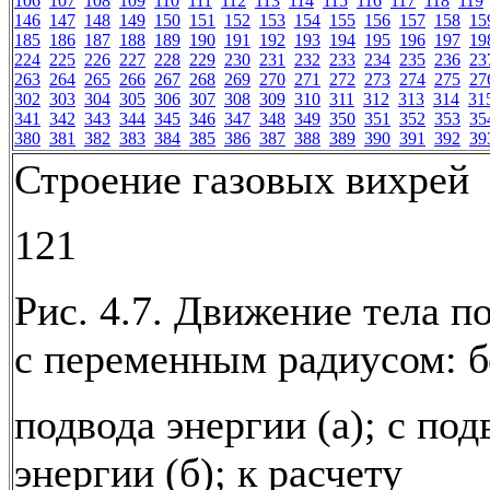
106
107
108
109
110
111
112
113
114
115
116
117
118
119
146
147
148
149
150
151
152
153
154
155
156
157
158
15
185
186
187
188
189
190
191
192
193
194
195
196
197
19
224
225
226
227
228
229
230
231
232
233
234
235
236
23
263
264
265
266
267
268
269
270
271
272
273
274
275
27
302
303
304
305
306
307
308
309
310
311
312
313
314
31
341
342
343
344
345
346
347
348
349
350
351
352
353
35
380
381
382
383
384
385
386
387
388
389
390
391
392
39
Строение газовых вихрей
121
Рис. 4.7. Движение тела п
с переменным радиусом: б
подвода энергии (а); с по
энергии (б); к расчету