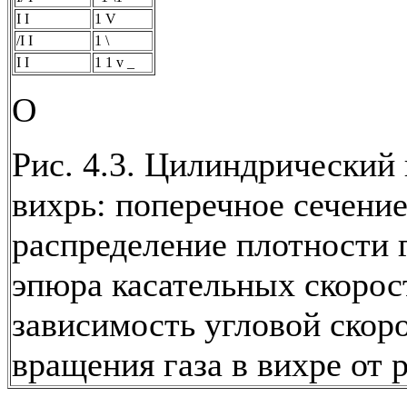
I I
1 V
/I I
1 \
I I
1 1 v _
О
Рис. 4.3. Цилиндрический
вихрь: поперечное сечение
распределение плотности г
эпюра касательных скорост
зависимость угловой скор
вращения газа в вихре от р