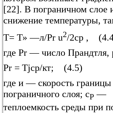
[22]. В пограничном слое 
снижение температуры, та
2
Т= Т» —л/Pr u
/2cp , (4.
где Pr — число Прандтля,
Pr = Tjcp/кт; (4.5)
где и — скорость границы
пограничного слоя; c
—
P
теплоемкость среды при п