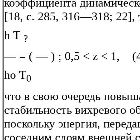
коэффициента динамическ
[18, с. 285, 316—318; 22], 
h Т
?
— = ( — ) ; 0,5 < z < 1, (
ho Т
0
что в свою очередь повыш
стабильность вихревого о
поскольку энергия, переда
соседним слоям внешней 