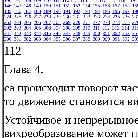
106
107
108
109
110
111
112
113
114
115
116
117
118
119
146
147
148
149
150
151
152
153
154
155
156
157
158
15
185
186
187
188
189
190
191
192
193
194
195
196
197
19
224
225
226
227
228
229
230
231
232
233
234
235
236
23
263
264
265
266
267
268
269
270
271
272
273
274
275
27
302
303
304
305
306
307
308
309
310
311
312
313
314
31
341
342
343
344
345
346
347
348
349
350
351
352
353
35
380
381
382
383
384
385
386
387
388
389
390
391
392
39
112
Глава 4.
са происходит поворот час
то движение становится в
Устойчивое и непрерывно
вихреобразование может п