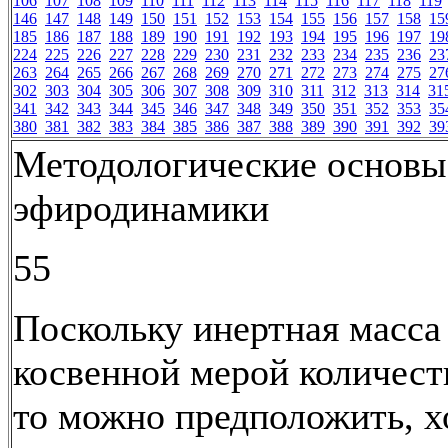
106
107
108
109
110
111
112
113
114
115
116
117
118
119
146
147
148
149
150
151
152
153
154
155
156
157
158
15
185
186
187
188
189
190
191
192
193
194
195
196
197
19
224
225
226
227
228
229
230
231
232
233
234
235
236
23
263
264
265
266
267
268
269
270
271
272
273
274
275
27
302
303
304
305
306
307
308
309
310
311
312
313
314
31
341
342
343
344
345
346
347
348
349
350
351
352
353
35
380
381
382
383
384
385
386
387
388
389
390
391
392
39
Методологические основы
эфиродинамики
55
Поскольку инертная масса
косвенной мерой количест
то можно предположить, х