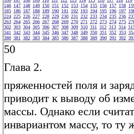
106
107
108
109
110
111
112
113
114
115
116
117
118
119
146
147
148
149
150
151
152
153
154
155
156
157
158
15
185
186
187
188
189
190
191
192
193
194
195
196
197
19
224
225
226
227
228
229
230
231
232
233
234
235
236
23
263
264
265
266
267
268
269
270
271
272
273
274
275
27
302
303
304
305
306
307
308
309
310
311
312
313
314
31
341
342
343
344
345
346
347
348
349
350
351
352
353
35
380
381
382
383
384
385
386
387
388
389
390
391
392
39
50
Глава 2.
пряженностей поля и заря
приводит к выводу об изм
массы. Однако если счита
инвариантом массу, то ту 