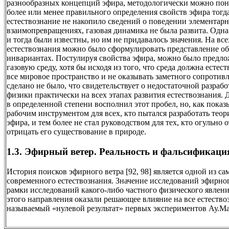
разнообразных концепций эфира, методологически можно поня
более или менее правильного определения свойств эфира тогд
естествознание не накопило сведений о поведении элементарн
взаимопревращениях, газовая динамика не была развита. Одн
и тогда были известны, но им не придавалось значения. На все
естествознания можно было сформулировать представление о
инвариантах. Постулируя свойства эфира, можно было предло
газовую среду, хотя бы исходя из того, что среда должна есте
все мировое пространство и не оказывать заметного сопротив
сделано не было, что свидетельствует о недостаточной разраб
физики практически на всех этапах развития естествознания.
в определенной степени восполнил этот пробел, но, как показы
рабочим инструментом для всех, кто пытался разработать теор
эфира, и тем более не стал руководством для тех, кто огульно
отрицать его существование в природе.
1.3. Эфирный ветер. Реальность и фальсификаци
История поисков эфирного ветра [92, 98] является одной из с
современного естествознания. Значение исследований эфирног
рамки исследований какого-либо частного физического явлени
этого направления оказали решающее влияние на все естество
называемый «нулевой результат» первых экспериментов Ау.М