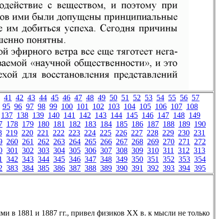
41
42
43
44
45
46
47
48
49
50
51
52
53
54
55
56
57
95
96
97
98
99
100
101
102
103
104
105
106
107
108
137
138
139
140
141
142
143
144
145
146
147
148
149
7
178
179
180
181
182
183
184
185
186
187
188
189
190
8
219
220
221
222
223
224
225
226
227
228
229
230
231
9
260
261
262
263
264
265
266
267
268
269
270
271
272
0
301
302
303
304
305
306
307
308
309
310
311
312
313
1
342
343
344
345
346
347
348
349
350
351
352
353
354
2
383
384
385
386
387
388
389
390
391
392
393
394
395
и в 1881 и 1887 гг., привел физиков ХХ в. к мысли не только