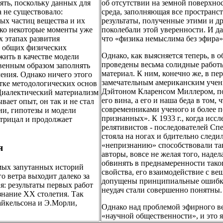
ть, поскольку данных для
об отсутствии на земной поверхнос
а не существовало:
среда, заполняющая все пространс
ых частиц вещества и их
результаты, полученные этими и д
ако некоторые моменты уже
поколебали этой уверенности. И да
х этапах развития
что «физика немыслима без эфира»,
б общих физических
Однако, как выясняется теперь, в 
жить в качестве модели
проведены весьма солидные работ
ственным образом заполнять
материал. К ним, конечно же, в п
ления. Однако ничего этого
замечательным американским уче
отке методологических основ
Дэйтоном Кларенсом Миллером, по
 Диалектический материализм
его вина, а его и наша беда в том,
вает опыт, он так и не стал
современниками ученого и более 
ии, гипотезы и модели
признанных». К 1933 г., когда ис
 отрицал и продолжает
релятивистов - последователей С
стояла на ногах и бдительно следил
«непризнанию» способствовали так
я
авторы, вовсе не желая того, над
обвинять в преднамеренности таког
амых запутанных историй
свойства, его взаимодействие с в
о ветра выходит далеко за
допущены принципиальные ошибки,
я: результаты первых работ
неудач стали совершенно понятны.
знание ХХ столетия. Так
айкельсона и Э.Морли,
Однако над проблемой эфирного ве
«научной общественности», и это 