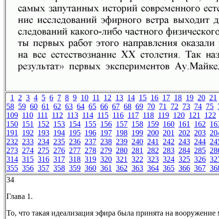
1
2
3
4
5
6
7
8
9
10
11
12
13
14
15
16
17
18
19
20
21
58
59
60
61
62
63
64
65
66
67
68
69
70
71
72
73
74
75
109
110
111
112
113
114
115
116
117
118
119
120
121
122
150
151
152
153
154
155
156
157
158
159
160
161
162
16
191
192
193
194
195
196
197
198
199
200
201
202
203
20
232
233
234
235
236
237
238
239
240
241
242
243
244
24
273
274
275
276
277
278
279
280
281
282
283
284
285
28
314
315
316
317
318
319
320
321
322
323
324
325
326
32
355
356
357
358
359
360
361
362
363
364
365
366
367
36
34
Глава 1.
То, что такая идеализация эфира была принята на вооружени