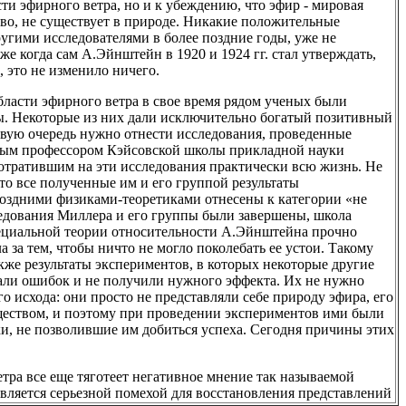
ти эфирного ветра, но и к убеждению, что эфир - мировая
тво, не существует в природе. Никакие положительные
ругими исследователями в более поздние годы, уже не
же когда сам А.Эйнштейн в 1920 и 1924 гг. стал утверждать,
 это не изменило ничего.
области эфирного ветра в свое время рядом ученых были
ы. Некоторые из них дали исключительно богатый позитивный
ервую очередь нужно отнести исследования, проведенные
ным профессором Кэйсовской школы прикладной науки
тратившим на эти исследования практически всю жизнь. Не
 что все полученные им и его группой результаты
поздними физиками-теоретиками отнесены к категории «не
следования Миллера и его группы были завершены, школа
пециальной теории относительности А.Эйнштейна прочно
а за тем, чтобы ничто не могло поколебать ее устои. Такому
же результаты экспериментов, в которых некоторые другие
елали ошибок и не получили нужного эффекта. Их не нужно
о исхода: они просто не представляли себе природу эфира, его
еществом, и поэтому при проведении экспериментов ими были
 не позволившие им добиться успеха. Сегодня причины этих
тра все еще тяготеет негативное мнение так называемой
является серьезной помехой для восстановления представлений