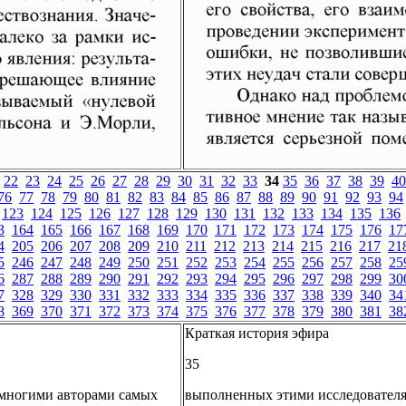
22
23
24
25
26
27
28
29
30
31
32
33
34
35
36
37
38
39
40
76
77
78
79
80
81
82
83
84
85
86
87
88
89
90
91
92
93
94
123
124
125
126
127
128
129
130
131
132
133
134
135
136
3
164
165
166
167
168
169
170
171
172
173
174
175
176
17
4
205
206
207
208
209
210
211
212
213
214
215
216
217
21
5
246
247
248
249
250
251
252
253
254
255
256
257
258
25
6
287
288
289
290
291
292
293
294
295
296
297
298
299
30
7
328
329
330
331
332
333
334
335
336
337
338
339
340
34
8
369
370
371
372
373
374
375
376
377
378
379
380
381
38
Краткая история эфира
35
е многими авторами самых
выполненных этими исследователям