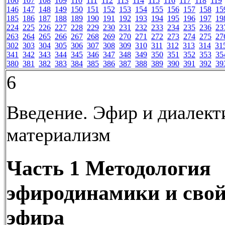
106
107
108
109
110
111
112
113
114
115
116
117
118
119
146
147
148
149
150
151
152
153
154
155
156
157
158
15
185
186
187
188
189
190
191
192
193
194
195
196
197
19
224
225
226
227
228
229
230
231
232
233
234
235
236
23
263
264
265
266
267
268
269
270
271
272
273
274
275
27
302
303
304
305
306
307
308
309
310
311
312
313
314
31
341
342
343
344
345
346
347
348
349
350
351
352
353
35
380
381
382
383
384
385
386
387
388
389
390
391
392
39
6
Введение. Эфир и диалект
материализм
Часть 1 Методология
эфиродинамики и свой
эфира