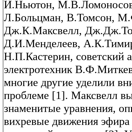
И.Ньютон, М.В.Ломоносов
Л.Больцман, В.Томсон, М.
Дж.К.Максвелл, Дж.Дж.То
Д.И.Менделеев, А.К.Тимир
Н.П.Кастерин, советский 
электротехник В.Ф.Митке
многие другие уделили вн
проблеме [1]. Максвелл в
знаменитые уравнения, оп
вихревые движения эфира 