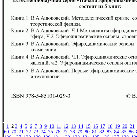
1
2
3
4
5
6
7
8
9
10
11
12
13
14
15
16
17
18
19
20
21
69
70
71
72
73
74
75
76
77
78
79
80
81
82
83
84
85
86