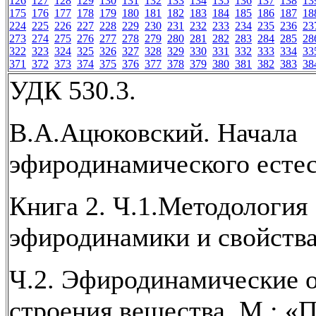
126
127
128
129
130
131
132
133
134
135
136
137
138
13
175
176
177
178
179
180
181
182
183
184
185
186
187
18
224
225
226
227
228
229
230
231
232
233
234
235
236
23
273
274
275
276
277
278
279
280
281
282
283
284
285
28
322
323
324
325
326
327
328
329
330
331
332
333
334
33
371
372
373
374
375
376
377
378
379
380
381
382
383
38
УДК 530.3.
В.А.Ацюковский. Начала
эфиродинамического есте
Книга 2. Ч.1.Методология
эфиродинамики и свойства
Ч.2. Эфиродинамические 
строения вещества. М.: «П