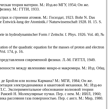
еская теория материи. М.: Изд-во МГУ, 1954; Он же.
изику. М.: ГТТИ, 1933.
трах и строении атомов. М.: Госиздат, 1923. Bohr N. Das
e Entwick-lung der Atomistik.// Naturwissenschaft 1928. H. 15. S.
e in hydrodynamischer Form // Zeitschr. f. Phys. 1926. Vol. 40, №
ion of the quadratic equation for the masses of proton and electron
 Vol. 174, p. 16.
редставления современной физики. Л.-М. ГИТТЛ, 1949.
венности между явлениями микро-и макромира. М.: Изд. Общ.
е Бройля или волны Кармана? М.: МГИ, 1984; Он же.
етация электродинамики и квантовой механики. М.: Изд-во
П.С. Экспериментальное обоснование волновой теории
 Рамзей Н. Молекулярные пучки. Пер. с нем. М.: ИИЛ, 1960;
ика рассеяния газа поверхностью. Пер. с англ. М.: Мир, 1980.