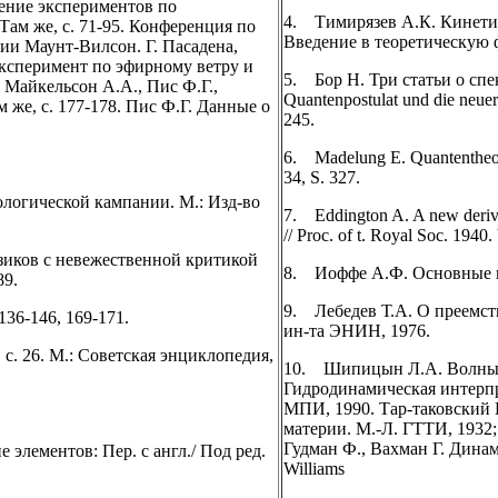
ачение экспериментов по
4. Тимирязев А.К. Кинетич
Там же, с. 71-95. Конференция по
Введение в теоретическую ф
ии Маунт-Вилсон. Г. Пасадена,
 Эксперимент по эфирному ветру и
5. Бор Н. Три статьи о спек
 Майкельсон А.А., Пис Ф.Г.,
Quantenpostulat und die neuer
же, с. 177-178. Пис Ф.Г. Данные о
245.
6. Madelung E. Quantentheori
34, S. 327.
логической кампании. М.: Изд-во
7. Eddington A. A new derivat
// Proc. of t. Royal Soc. 1940.
иков с невежественной критикой
8. Иоффе А.Ф. Основные п
89.
9. Лебедев Т.А. О преемст
136-146, 169-171.
ин-та ЭНИН, 1976.
, с. 26. М.: Советская энциклопедия,
10. Шипицын Л.А. Волны д
Гидродинамическая интерпр
МПИ, 1990. Тар-таковский 
материи. М.-Л. ГТТИ, 1932;
Гудман Ф., Вахман Г. Динам
элементов: Пер. с англ./ Под ред.
Williams