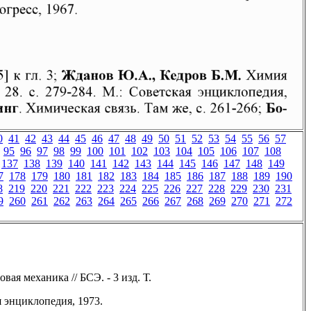
0
41
42
43
44
45
46
47
48
49
50
51
52
53
54
55
56
57
95
96
97
98
99
100
101
102
103
104
105
106
107
108
137
138
139
140
141
142
143
144
145
146
147
148
149
7
178
179
180
181
182
183
184
185
186
187
188
189
190
8
219
220
221
222
223
224
225
226
227
228
229
230
231
9
260
261
262
263
264
265
266
267
268
269
270
271
272
ая механика // БСЭ. - 3 изд. Т.
ая энциклопедия, 1973.