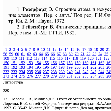
1
2
3
4
5
6
7
8
9
10
11
12
13
14
15
16
17
18
19
20
21
58
59
60
61
62
63
64
65
66
67
68
69
70
71
72
73
74
75
109
110
111
112
113
114
115
116
117
118
119
120
121
122
150
151
152
153
154
155
156
157
158
159
160
161
162
16
191
192
193
194
195
196
197
198
199
200
201
202
203
20
232
233
234
235
236
237
238
239
240
241
242
243
244
24
273
274
275
276
277
278
279
280
281
282
283
284
285
28
Литература
289
12. Морли Э.В., Миллер Д.К. Отчет об эксперименте по об
Лоренца. В сб. статей «Эфирный ветер» под ред д.т.н. В.А.Ац
1993. С. 35-42. Миллер Д.К. Эфирный ветер. Доклад, прочит