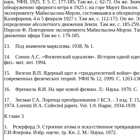
наук. УФН, 1925. Т. 5. С. 177-185; Там же, с. 62-71. Он же. Зн
обнаружению эфирного ветра в 1925 г. на горе Маунт Вилсон. 
эксперименту Майкельсона-Морли, состоявшаяся в обсерватор
Калифорния, 4 и 5 февраля 1927 г. Там же, с. 112-173. Он же.
определение абсолютного движения Земли. Там же, с. 185-259.
Пирсон Ф. Повторение эксперимента Майкельсона-Морли. Там 
движении эфира Там же с. 179-185.
13. Под знаменем марксизма. 1938, № 1.
14. Сонин А.С. «Физический идеализм». История одной идео
физ.- мат. лит. 1994.
15. Визгин В.П. Ядерный щит в «тридцатилетней войне» физ
современных физических теорий. УФН № 12, 1999. С. 1263-13
16. Френкель Я.И. На заре новой физики. Л.: Наука. 1970. С. 
17. Зисман Г.А. Лоренца преобразования // БСЭ. - 3 изд. Т. 15
1974. Lorentz H.A. Collected papers. Vol. 1-9. Hague, 1934-1939.
К главе 3
1. Резерфорд Э. Строение атома и искусственное превращение 
Г.И.Флерова. Избр. научн. тр. Кн. 2. М.: Наука, 1972.