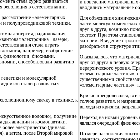
омента стала бурно развиваться
и поведение материальных 
я революция в естествознании.
вводились материальные об
в рассмотрение «элементарных
Для объяснения химических
ии и полупроводниковой техники.
части молекул химических 
друг в друга, возникло пон
томная энергия, радиолокация,
состоят. При этом станови
квантовая электроника - лазеры,
материи. Введение строите
естествознания стала играть
разобраться в структуре эт
вознания, например, изобретение
и, физиологии, биохимии.
Оказывалось, что материал
рономии, способствовали развитию
друг от друга в первую оч
иерархического уровня. Пр
«элементарные частицы», н
ю генетики и молекулярной
существенными свойствами,
водников стали развиваться
«элементарные частицы», т
Кризис преодолевался, все
революционному скачку в технике, к
толчок развития, и назрев
выхода из кризиса, разреша
 искусственное волокно), получение
Переход на новый уровень 
ла для авиации и космонавтики.
являлся очередной физичес
 более электричество (динамо-
), а затем, после Второй мировой
По мере накопления опытн
менялись, соответственно 