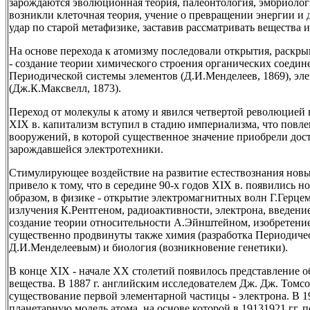
зарождаются эволюционная теория, палеонтология, эмбриологи
возникли клеточная теория, учение о превращении энергии и 
удар по старой метафизике, заставив рассматривать вещества и
На основе перехода к атомизму последовали открытия, раск
- создание теории химического строения органических соедин
Периодической системы элементов (Д.И.Менделеев, 1869), эл
(Дж.К.Максвелл, 1873).
Переход от молекулы к атому и явился четвертой революцией 
XIX в. капитализм вступил в стадию империализма, что повле
вооружений, в которой существенное значение приобрели дос
зарождавшейся электротехники.
Стимулирующее воздействие на развитие естествознания нов
привело к тому, что в середине 90-х годов XIX в. появились 
образом, в физике - открытие электромагнитных волн Г.Герце
излучения К.Рентгеном, радиоактивности, электрона, введени
создание теории относительности А.Эйнштейном, изобретени
существенно продвинуты также химия (разработка Периодиче
Д.И.Менделеевым) и биология (возникновение генетики).
В конце XIX - начале ХХ столетий появилось представление 
вещества. В 1887 г. английским исследователем Дж. Дж. Томс
существование первой элементарной частицы - электрона. В 1
планетарную модель атома, на основе которой в 19131921 гг. 