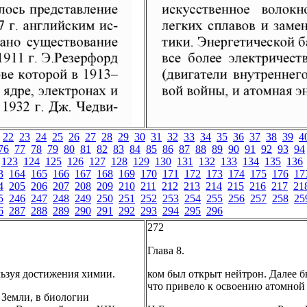
22
23
24
25
26
27
28
29
30
31
32
33
34
35
36
37
38
39
4
76
77
78
79
80
81
82
83
84
85
86
87
88
89
90
91
92
93
94
123
124
125
126
127
128
129
130
131
132
133
134
135
136
3
164
165
166
167
168
169
170
171
172
173
174
175
176
17
4
205
206
207
208
209
210
211
212
213
214
215
216
217
21
5
246
247
248
249
250
251
252
253
254
255
256
257
258
25
6
287
288
289
290
291
292
293
294
295
296
272
Глава 8.
льзуя достижения химии.
ком был открыт нейтрон. Далее 
что привело к освоению атомной
 Земли, в биологии