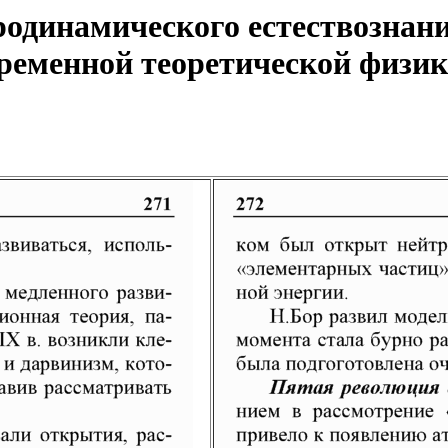
одинамического естествознани
еменной теоретической физики