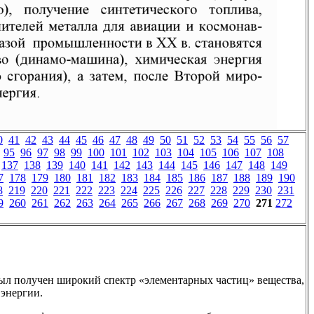
0
41
42
43
44
45
46
47
48
49
50
51
52
53
54
55
56
57
95
96
97
98
99
100
101
102
103
104
105
106
107
108
137
138
139
140
141
142
143
144
145
146
147
148
149
7
178
179
180
181
182
183
184
185
186
187
188
189
190
8
219
220
221
222
223
224
225
226
227
228
229
230
231
9
260
261
262
263
264
265
266
267
268
269
270
271
272
был получен широкий спектр «элементарных частиц» вещества,
 энергии.