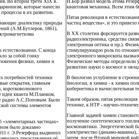
я. Во второй трети XIX в.
Н.Бор развил модель атома Резерф
дарвинизм, которые нанесли
квантовая механика. Всем этим б
 процессы в их развитии.
Пятая революция в естествознани
рывающие диалектику природы
частиц вещества», и это привел
ений (А.М.Бутлеров, 1861),
В ХХ столетии форсируется разви
ектромагнетизма
радиоэлектроника, средства связи
электронная оптика и пр.). Физик
в естествознании. С конца
стимулирующую роль по отношени
кло за собой гонку
электронного микроскопа вызвал
тижения физики, химии и
Физические методы определили у
развитию науки о космосе и овл
ых потребностей техники
В биологии углубление в строени
новые открытия, главным
биологии, в химии - к химии пол
м, коротковолнового
кибернетика и вычислительная т
е идеи кванта М.Планком,
Таким образом, пятая революция
е радио А.С.Поповым. Были
технике, к НТР - научно-техниче
ской системы элементов
Главной задачей химии становитс
получение синтетического топлив
об «элементарных частицах»
космонавтики. Энергетической ба
оном было доказано
электричество (динамо-машина), 
911 г. Э.Резерфорд выдвинул
затем, после Второй мировой вой
появились представления об