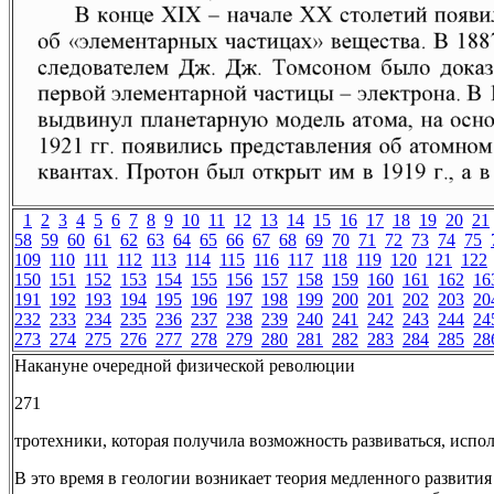
1
2
3
4
5
6
7
8
9
10
11
12
13
14
15
16
17
18
19
20
21
58
59
60
61
62
63
64
65
66
67
68
69
70
71
72
73
74
75
109
110
111
112
113
114
115
116
117
118
119
120
121
122
150
151
152
153
154
155
156
157
158
159
160
161
162
16
191
192
193
194
195
196
197
198
199
200
201
202
203
20
232
233
234
235
236
237
238
239
240
241
242
243
244
24
273
274
275
276
277
278
279
280
281
282
283
284
285
28
Накануне очередной физической революции
271
тротехники, которая получила возможность развиваться, испо
В это время в геологии возникает теория медленного развития