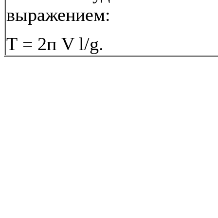
выражением:
Т = 2п V l/g.