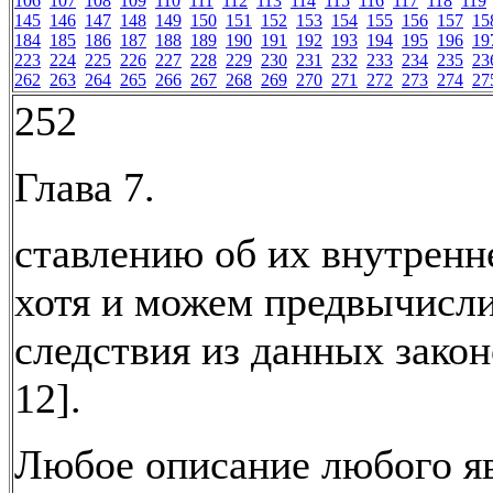
106
107
108
109
110
111
112
113
114
115
116
117
118
119
145
146
147
148
149
150
151
152
153
154
155
156
157
15
184
185
186
187
188
189
190
191
192
193
194
195
196
19
223
224
225
226
227
228
229
230
231
232
233
234
235
23
262
263
264
265
266
267
268
269
270
271
272
273
274
27
252
Глава 7.
ставлению об их внутренне
хотя и можем предвычисл
следствия из данных законо
12].
Любое описание любого я