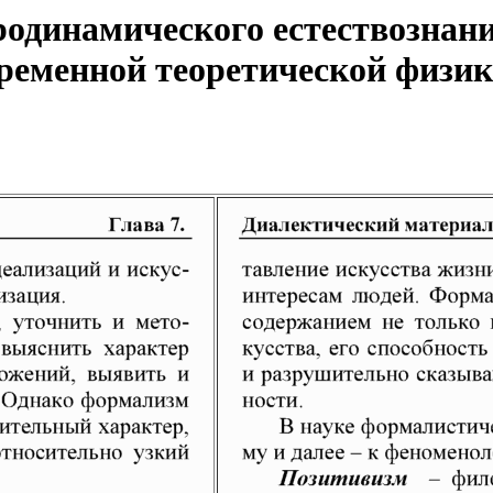
одинамического естествознани
еменной теоретической физики