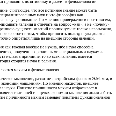
и приводят к позитивизму и далее - к феноменологии.
ние, считающее, что все истинное знание может быть
специализированных наук и что философия как
ава на существование. По мнению приверженцев позитивизма,
описывать явления и отвечать на вопрос «как», а не «почему».
треннюю сущность явлений проникнуть не только невозможно,
еного состоит в том, чтобы приносить пользу, наука должна
таточно опираться лишь на внешние стороны явлений.
 как таковая вообще не нужна, ибо наука способна
влениях, полученных различными специальными науками.
ть нельзя в принципе, то во всех явлениях имеется
годня сходятся наука и религия.
ляются махизм и феноменология.
тическое мышление, развитое австрийским физиком Э.Махом, в
п экономии мышления». По мнению махистов, внешнее
еал науки. Понятие причинности махизм отбрасывает в
 является излишней и в целях экономии мышления должна быть
ятие причинности махизм заменяет понятием функциональной