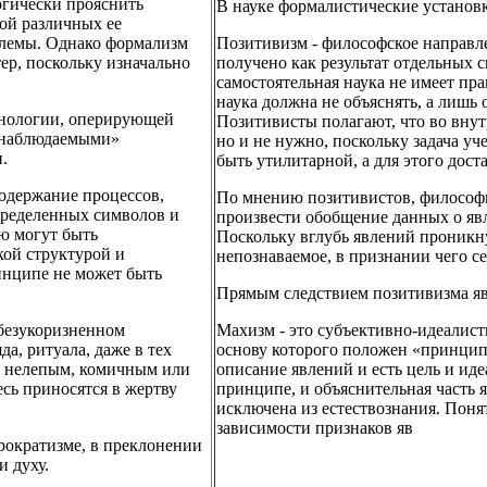
огически прояснить
В науке формалистические установк
ой различных ее
блемы. Однако формализм
Позитивизм - философское направле
ер, поскольку изначально
получено как результат отдельных 
самостоятельная наука не имеет пр
наука должна не объяснять, а лишь 
енологии, оперирующей
Позитивисты полагают, что во вну
«наблюдаемыми»
но и не нужно, поскольку задача уч
.
быть утилитарной, а для этого дос
содержание процессов,
По мнению позитивистов, философия
пределенных символов и
произвести обобщение данных о я
ю могут быть
Поскольку вглубь явлений проникну
кой структурой и
непознаваемое, в признании чего се
инципе не может быть
Прямым следствием позитивизма яв
 безукоризненном
Махизм - это субъективно-идеалис
а, ритуала, даже в тех
основу которого положен «принци
м, нелепым, комичным или
описание явлений и есть цель и ид
сь приносятся в жертву
принципе, и объяснительная часть
исключена из естествознания. Пон
зависимости признаков яв
рократизме, в преклонении
и духу.