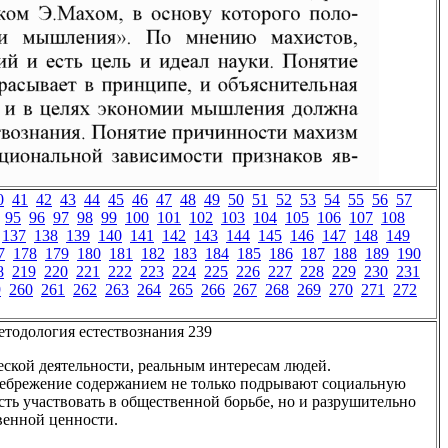
0
41
42
43
44
45
46
47
48
49
50
51
52
53
54
55
56
57
95
96
97
98
99
100
101
102
103
104
105
106
107
108
137
138
139
140
141
142
143
144
145
146
147
148
149
7
178
179
180
181
182
183
184
185
186
187
188
189
190
8
219
220
221
222
223
224
225
226
227
228
229
230
231
9
260
261
262
263
264
265
266
267
268
269
270
271
272
етодология естествознания 239
еской деятельности, реальным интересам людей.
небрежение содержанием не только подрывают социальную
сть участвовать в общественной борьбе, но и разрушительно
венной ценности.