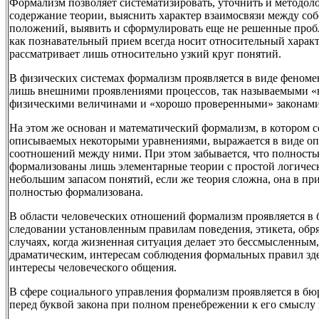
Формализм позволяет систематизировать, уточнить и методол
содержание теории, выяснить характер взаимосвязи между соб
положений, выявить и сформулировать еще не решенные про
как познавательный прием всегда носит относительный характ
рассматривает лишь относительно узкий круг понятий.
В физических системах формализм проявляется в виде феном
лишь внешними проявлениями процессов, так называемыми 
физическими величинами и «хорошо проверенными» законами
На этом же основан и математический формализм, в котором 
описываемых некоторыми уравнениями, выражается в виде о
соотношений между ними. При этом забывается, что полность
формализованы лишь элементарные теории с простой логичес
небольшим запасом понятий, если же теория сложна, она в пр
полностью формализована.
В области человеческих отношений формализм проявляется в
следовании установленным правилам поведения, этикета, обряд
случаях, когда жизненная ситуация делает это бессмысленны
драматическим, интересам соблюдения формальных правил зде
интересы человеческого общения.
В сфере социального управления формализм проявляется в бю
перед буквой закона при полном пренебрежении к его смыслу 