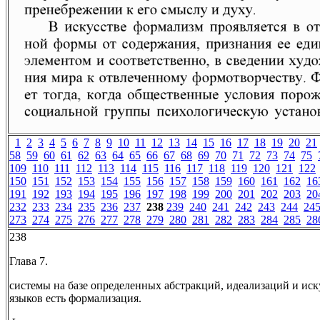
1
2
3
4
5
6
7
8
9
10
11
12
13
14
15
16
17
18
19
20
21
58
59
60
61
62
63
64
65
66
67
68
69
70
71
72
73
74
75
109
110
111
112
113
114
115
116
117
118
119
120
121
122
150
151
152
153
154
155
156
157
158
159
160
161
162
16
191
192
193
194
195
196
197
198
199
200
201
202
203
20
232
233
234
235
236
237
238
239
240
241
242
243
244
24
273
274
275
276
277
278
279
280
281
282
283
284
285
28
238
Глава 7.
системы на базе определенных абстракций, идеализаций и ис
языков есть формализация.