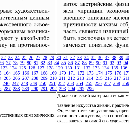
22
23
24
25
26
27
28
29
30
31
32
33
34
35
36
37
38
39
4
76
77
78
79
80
81
82
83
84
85
86
87
88
89
90
91
92
93
94
123
124
125
126
127
128
129
130
131
132
133
134
135
136
3
164
165
166
167
168
169
170
171
172
173
174
175
176
17
4
205
206
207
208
209
210
211
212
213
214
215
216
217
21
5
246
247
248
249
250
251
252
253
254
255
256
257
258
25
6
287
288
289
290
291
292
293
294
295
296
Диалектический материализм как м
тавление искусства жизни, практич
Формалистические установки, пре
кусственных символических
активность искусства, его способно
сказываются на самой его художест