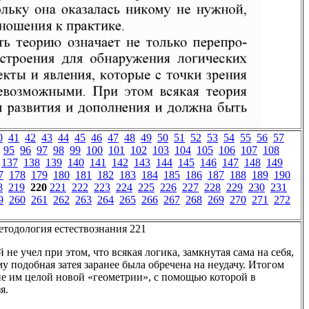
0
41
42
43
44
45
46
47
48
49
50
51
52
53
54
55
56
57
95
96
97
98
99
100
101
102
103
104
105
106
107
108
137
138
139
140
141
142
143
144
145
146
147
148
149
7
178
179
180
181
182
183
184
185
186
187
188
189
190
8
219
220
221
222
223
224
225
226
227
228
229
230
231
9
260
261
262
263
264
265
266
267
268
269
270
271
272
етодология естествознания 221
 не учел при этом, что всякая логика, замкнутая сама на себя,
у подобная затея заранее была обречена на неудачу. Итогом
ие им целой новой «геометрии», с помощью которой в
я.