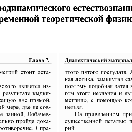
одинамического естествознани
еменной теоретической физики