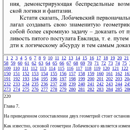
1
2
3
4
5
6
7
8
9
10
11
12
13
14
15
16
17
18
19
20
21
58
59
60
61
62
63
64
65
66
67
68
69
70
71
72
73
74
75
109
110
111
112
113
114
115
116
117
118
119
120
121
122
150
151
152
153
154
155
156
157
158
159
160
161
162
16
191
192
193
194
195
196
197
198
199
200
201
202
203
20
232
233
234
235
236
237
238
239
240
241
242
243
244
24
273
274
275
276
277
278
279
280
281
282
283
284
285
28
220
Глава 7.
На приведенном сопоставлении двух геометрий стоит останов
Как известно, основой геометрии Лобачевского является изме