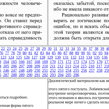
22
23
24
25
26
27
28
29
30
31
32
33
34
35
36
37
38
39
4
76
77
78
79
80
81
82
83
84
85
86
87
88
89
90
91
92
93
94
123
124
125
126
127
128
129
130
131
132
133
134
135
136
3
164
165
166
167
168
169
170
171
172
173
174
175
176
17
4
205
206
207
208
209
210
211
212
213
214
215
216
217
21
5
246
247
248
249
250
251
252
253
254
255
256
257
258
25
6
287
288
289
290
291
292
293
294
295
296
Диалектический материализм как м
этого пятого постулата. Лобачевский
внутренне непротиворечива, поэтом
иться подробнее.
этого незнания и явилось построен
реальном мире ничего сделать нельз
ненная форма пятого