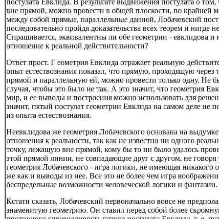
постулата Евклида. В результате выдвижения постулата о том,
вне прямой, можно провести в общей плоскости, по крайней м
между собой прямые, параллельные данной, Лобачевский пос
последовательно пройдя доказательства всех теорем и нигде н
Спрашивается, эквивалентны ли обе геометрии - евклидова и 
отношение к реальной действительности?
Ответ прост. Г еометрия Евклида отражает реальную действите
опыт естествознания показал, что прямую, проходящую через 
прямой и параллельную ей, можно провести только одну. Не б
случая, чтобы это было не так. А это значит, что геометрия Е
мир, и ее выводы и построения можно использовать для решен
значит, пятый постулат геометрии Евклида на самом деле не по
из опыта естествознания.
Неевклидова же геометрия Лобачевского основана на выдумке
отношения к реальности, так как не известно ни одного реально
точку, лежащую вне прямой, кому бы то ни было удалось пров
этой прямой линии, не совпадающие друг с другом, не говоря
геометрия Лобачевского - игра логики, не имеющая никакого о
же как и выводы из нее. Все это не более чем игра воображе
беспредельные возможности человеческой логики и фантазии.
Кстати сказать, Лобачевский первоначально вовсе не предпола
знаменитую геометрию. Он ставил перед собой более скромную 
противного справедливость пятого постулата Евклида, т. е. пу