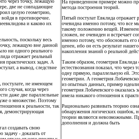
 что через точку, лежащую
На приведенном примере можно про
ере, две не совпадающие
метода построения теорий.
троил целую геометрию,
е войдя в противоречие.
Пятый постулат Евклида отражает р
неевклидова и каково их
очевидна именно потому, что все м
такому положению вещей. Измененн
сложен, не очевиден и встречает со
льность, поскольку весь
именно потому, что обосновать его
точку, лежащую вне данной
ценен, ибо он есть результат нашег
ыло ни одного реального
накопления знаний о реальной дейс
вклида отражает реальный
ия практических задач. А
Таким образом, геометрия Евклида 
стулат, а вывод, следствие
естествознания показал, что через
одну прямую, параллельную ей. Это
геометрии. А геометрия Лобачевско
, постулате, не имеющем
из опытных данных, пример идеали
го случая, когда через
геометрия Лобачевского оказалась з
ести даже две параллельные
имела никакого отношения к практи
 уже о множестве. Поэтому
тношения к реальности, так
Рационально развивать теорию озна
ния, демонстрирующая
обнаружения логических ошибок, но
теории являются невозможными. При
дополнения и должна быть
гал создавать свою
задачу - доказать от
тем отказа от него придти к