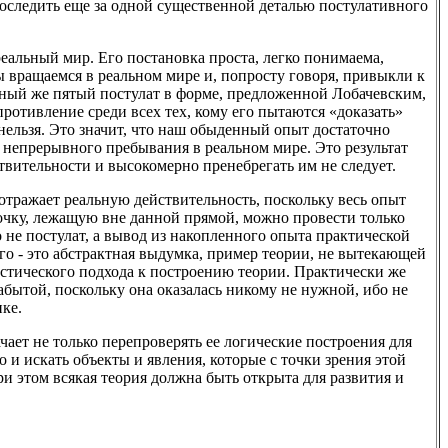
следить еще за одной существенной деталью постулативного
еальный мир. Его постановка проста, легко понимаема,
ы вращаемся в реальном мире и, попросту говоря, привыкли к
ый же пятый постулат в форме, предложенной Лобачевским,
противление среди всех тех, кому его пытаются «доказать»
 нельзя. Это значит, что наш обыденный опыт достаточно
о непрерывного пребывания в реальном мире. Это результат
твительности и высокомерно пренебрегать им не следует.
отражает реальную действительность, поскольку весь опыт
 точку, лежащую вне данной прямой, можно провести только
 не постулат, а вывод из накопленного опыта практической
го - это абстрактная выдумка, пример теории, не вытекающей
стического подхода к построению теории. Практически же
абытой, поскольку она оказалась никому не нужной, ибо не
ке.
чает не только перепроверять ее логические построения для
 и искать объекты и явления, которые с точки зрения этой
 этом всякая теория должна быть открыта для развития и