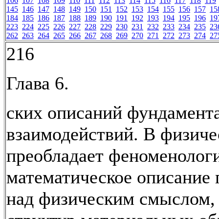
106
107
108
109
110
111
112
113
114
115
116
117
118
119
145
146
147
148
149
150
151
152
153
154
155
156
157
15
184
185
186
187
188
189
190
191
192
193
194
195
196
19
223
224
225
226
227
228
229
230
231
232
233
234
235
23
262
263
264
265
266
267
268
269
270
271
272
273
274
27
216
Глава 6.
ских описаний фундамент
взаимодействий. В физиче
преобладает феноменологи
математическое описание 
над физическим смыслом,