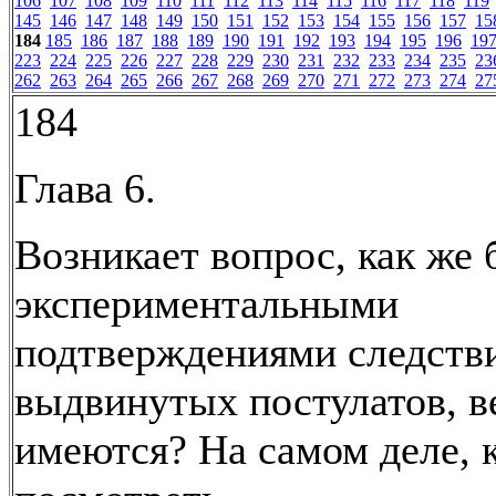
106
107
108
109
110
111
112
113
114
115
116
117
118
119
145
146
147
148
149
150
151
152
153
154
155
156
157
15
184
185
186
187
188
189
190
191
192
193
194
195
196
19
223
224
225
226
227
228
229
230
231
232
233
234
235
23
262
263
264
265
266
267
268
269
270
271
272
273
274
27
184
Глава 6.
Возникает вопрос, как же 
экспериментальными
подтверждениями следстви
выдвинутых постулатов, в
имеются? На самом деле, 