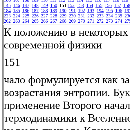
106
107
108
109
110
111
112
113
114
115
116
117
118
119
145
146
147
148
149
150
151
152
153
154
155
156
157
15
184
185
186
187
188
189
190
191
192
193
194
195
196
19
223
224
225
226
227
228
229
230
231
232
233
234
235
23
262
263
264
265
266
267
268
269
270
271
272
273
274
27
К положению в некоторых 
современной физики
151
чало формулируется как з
возрастания энтропии. Бу
применение Второго начал
термодинамики к Вселенно