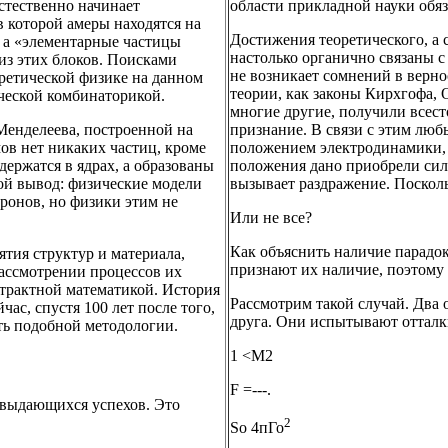
стественно начинает
области прикладной науки обяз
в которой амеры находятся на
Достижения теоретического, а 
 а «элементарные частицы
настолько органично связаны с
из этих блоков. Поисками
не возникает сомнений в верн
оретической физике на данном
теории, как законы Кирхгофа, 
ической комбинаторикой.
многие другие, получили всес
Менделеева, построенной на
признание. В связи с этим лю
мов нет никаких частиц, кроме
положением электродинамики, 
держатся в ядрах, а образованы
положения дано приобрели силу
ой вывод: физические модели
вызывает раздражение. Посколь
тронов, но физики этим не
Или не все?
Как объяснить наличие парадок
ятия структур и материала,
признают их наличие, поэтому
рассмотрении процессов их
страктной математикой. История
Рассмотрим такой случай. Два 
ас, спустя 100 лет после того,
друга. Они испытывают отталки
ь подобной методологии.
1 <М2
F =---.
о выдающихся успехов. Это
2
So 4пГо