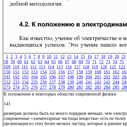
1
2
3
4
5
6
7
8
9
10
11
12
13
14
15
16
17
18
19
20
21
58
59
60
61
62
63
64
65
66
67
68
69
70
71
72
73
74
75
109
110
111
112
113
114
115
116
117
118
119
120
121
122
150
151
152
153
154
155
156
157
158
159
160
161
162
16
191
192
193
194
195
196
197
198
199
200
201
202
203
20
232
233
234
235
236
237
238
239
240
241
242
243
244
24
273
274
275
276
277
278
279
280
281
282
283
284
285
28
К положению в некоторых областях современной физики
141
размерам должны быть на много порядков меньше, чем электро
современные «элементарные частицы вещества» есть не более
организация из этих более мелких частиц, которые в ранние в