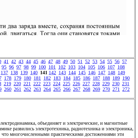
0
41
42
43
44
45
46
47
48
49
50
51
52
53
54
55
56
57
95
96
97
98
99
100
101
102
103
104
105
106
107
108
137
138
139
140
141
142
143
144
145
146
147
148
149
7
178
179
180
181
182
183
184
185
186
187
188
189
190
8
219
220
221
222
223
224
225
226
227
228
229
230
231
9
260
261
262
263
264
265
266
267
268
269
270
271
272
электродинамика, объединяет и электрические, и магнитные
амике развились электротехника, радиотехника и электроника,
ом, что многочисленными практическими достижениями эти