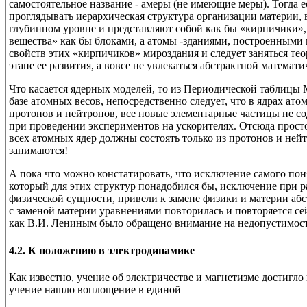
самостоятельное название - амеры (не имеющие меры). Тогда е
проглядывать иерархическая структура организации материи, 
глубинном уровне и представляют собой как бы «кирпичики»,
вещества» как бы блоками, а атомы -зданиями, построенными 
свойств этих «кирпичиков» мироздания и следует заняться те
этапе ее развития, а вовсе не увлекаться абстрактной математ
Что касается ядерных моделей, то из Периодической таблицы 
базе атомных весов, непосредственно следует, что в ядрах ато
протонов и нейтронов, все новые элементарные частицы не со
при проведении экспериментов на ускорителях. Отсюда прост
всех атомных ядер должны состоять только из протонов и ней
занимаются!
А пока что можно констатировать, что исключение самого пон
который для этих структур понадобился бы, исключение при 
физической сущности, привели к замене физики и материи аб
с заменой материи уравнениями повторилась и повторяется сейч
как В.И. Лениным было обращено внимание на недопустимост
4.2. К положению в электродинамике
Как известно, учение об электричестве и магнетизме достигл
учение нашло воплощение в единой