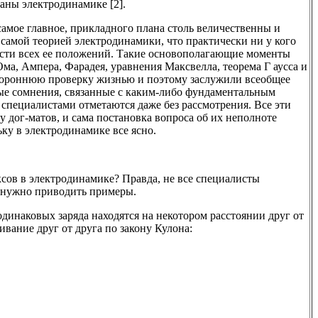
аны электродинамике [2].
самое главное, прикладного плана столь величественны и
 самой теорией электродинамики, что практически ни у кого
ости всех ее положений. Такие основополагающие моменты
Ома, Ампера, Фарадея, уравнения Максвелла, теорема Г аусса и
тороннюю проверку жизнью и поэтому заслужили всеобщее
бые сомнения, связанные с каким-либо фундаментальным
специалистами отметаются даже без рассмотрения. Все эти
 дог-матов, и сама постановка вопроса об их неполноте
ку в электродинамике все ясно.
сов в электродинамике? Правда, не все специалисты
 нужно приводить примеры.
одинаковых заряда находятся на некотором расстоянии друг от
вание друг от друга по закону Кулона: