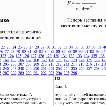
22
23
24
25
26
27
28
29
30
31
32
33
34
35
36
37
38
39
4
76
77
78
79
80
81
82
83
84
85
86
87
88
89
90
91
92
93
94
123
124
125
126
127
128
129
130
131
132
133
134
135
136
3
164
165
166
167
168
169
170
171
172
173
174
175
176
17
4
205
206
207
208
209
210
211
212
213
214
215
216
217
21
5
246
247
248
249
250
251
252
253
254
255
256
257
258
25
6
287
288
289
290
291
292
293
294
295
296
142
Глава 4.
н, по массе тоже. А
теории, получившей название 
 чем сложная структурная
явления. Благодаря электродин
ремена естествознания имели
и ни у кого нет сомнения в т