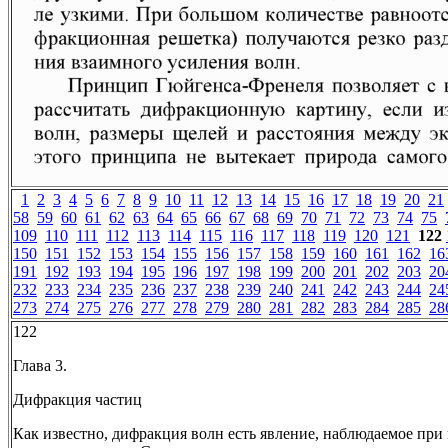
1
2
3
4
5
6
7
8
9
10
11
12
13
14
15
16
17
18
19
20
21
58
59
60
61
62
63
64
65
66
67
68
69
70
71
72
73
74
75
109
110
111
112
113
114
115
116
117
118
119
120
121
122
150
151
152
153
154
155
156
157
158
159
160
161
162
16
191
192
193
194
195
196
197
198
199
200
201
202
203
20
232
233
234
235
236
237
238
239
240
241
242
243
244
24
273
274
275
276
277
278
279
280
281
282
283
284
285
28
122
Глава 3.
Дифракция частиц
Как известно, дифракция волн есть явление, наблюдаемое пр