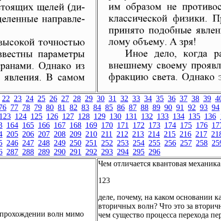
22
23
24
25
26
27
28
29
30
31
32
33
34
35
36
37
38
39
4
76
77
78
79
80
81
82
83
84
85
86
87
88
89
90
91
92
93
94
123
124
125
126
127
128
129
130
131
132
133
134
135
136
3
164
165
166
167
168
169
170
171
172
173
174
175
176
17
4
205
206
207
208
209
210
211
212
213
214
215
216
217
21
5
246
247
248
249
250
251
252
253
254
255
256
257
258
25
6
287
288
289
290
291
292
293
294
295
296
Чем отличается квантовая механика
123
деле, почему, на каком основании 
вторичных волн? Что это за вторич
и прохождении волн мимо
чем существо процесса перехода п