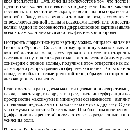
края препятствия. Суть явления заключается в том, что после 
препятствия волны отгибаются в сторону тени. Волны как бы 
поставить за препятствием экран, то волны на нем образуют 
которой наблюдаются светлые и темные полосы, расстояния 
определяются длиной волны и размерами щелей или отверстий
волны. Одной из особенностей дифракционной картины являет
всем видам волн независимо от их физической природы.
Построить дифракционную картину можно, опираясь на так 
Гюйгенса-Френеля. Согласно этому принципу можно каждую т
которой достигла волна, рассматривать как источник вторичн
поставив на пути волн экран с малым отверстием (диаметр от
соизмерим с длиной волны), получим в этом отверстии как б
от которого распространяется сферическая волна. Это вторичн
попадает в область геометрической тени, образуя на втором н
дифракционную картину.
Если имеется экран с двумя малыми щелями или отверстиями,
накладываются друг на друга и в результате интерференции в
пространстве максимумы и минимумы освещенности - ампли
с плавными переходами от одного максимума к другому. С ув
максимумы становятся боле узкими. При большом количестве
(дифракционная решетка) получаются резко разделенные напр
усиления волн.
Принцип Гюйгенса-Френеля позволяет с высокой точностью 