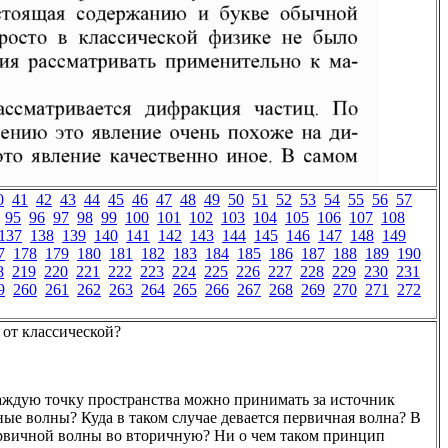
0
41
42
43
44
45
46
47
48
49
50
51
52
53
54
55
56
57
95
96
97
98
99
100
101
102
103
104
105
106
107
108
137
138
139
140
141
142
143
144
145
146
147
148
149
7
178
179
180
181
182
183
184
185
186
187
188
189
190
8
219
220
221
222
223
224
225
226
227
228
229
230
231
9
260
261
262
263
264
265
266
267
268
269
270
271
272
 от классической?
каждую точку пространства можно принимать за источник
ные волны? Куда в таком случае девается первичная волна? В
ервичной волны во вторичную? Ни о чем таком принцип