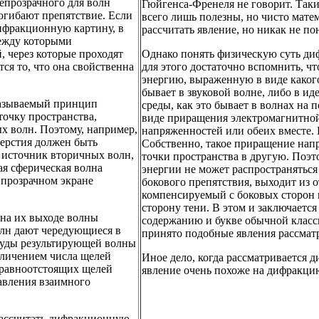
непрозрачного для волн
Гюйгенса-Френеля не говорит. Таки
огибают препятствие. Если
всего лишь полезны, но чисто мат
дифракционную картину, в
рассчитать явление, но никак не п
между которыми
, через которые проходят
Однако понять физическую суть диф
ся то, что она свойственна
для этого достаточно вспомнить, ч
энергию, выраженную в виде какого
бывает в звуковой волне, либо в и
называемый принцип
среды, как это бывает в волнах на 
очку пространства,
виде приращения электромагнитной
ых волн. Поэтому, например,
напряженностей или обеих вместе. 
верстия должен быть
Собственно, такое приращение нап
ы источник вторичных волн,
точки пространства в другую. Поэт
ая сферическая волна
энергии не может распространяться 
е прозрачном экране
бокового препятствия, выходит из о
компенсируемый с боковых сторон 
сторону тени. В этом и заключаетс
 на их выходе волны
содержанию и букве обычной класс
олн дают чередующиеся в
принято подобные явления рассматр
туды результирующей волны
еличением числа щелей
Иное дело, когда рассматривается 
 равноотстоящих щелей
явление очень похоже на дифракцию
авления взаимного
рассчитать дифракционную