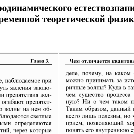
одинамического естествознани
еменной теоретической физики