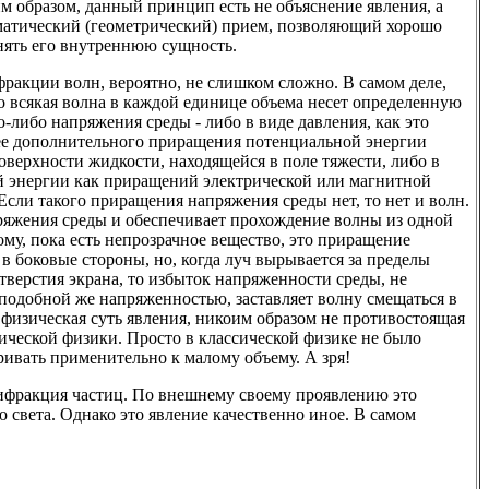
м образом, данный принцип есть не объяснение явления, а
ематический (геометрический) прием, позволяющий хорошо
онять его внутреннюю сущность.
ракции волн, вероятно, не слишком сложно. В самом деле,
то всякая волна в каждой единице объема несет определенную
-либо напряжения среды - либо в виде давления, как это
дее дополнительного приращения потенциальной энергии
поверхности жидкости, находящейся в поле тяжести, либо в
 энергии как приращений электрической или магнитной
Если такого приращения напряжения среды нет, то нет и волн.
ряжения среды и обеспечивает прохождение волны из одной
ому, пока есть непрозрачное вещество, это приращение
в боковые стороны, но, когда луч вырывается за пределы
тверстия экрана, то избыток напряженности среды, не
подобной же напряженностью, заставляет волну смещаться в
я физическая суть явления, никоим образом не противостоящая
ической физики. Просто в классической физике не было
ивать применительно к малому объему. А зря!
дифракция частиц. По внешнему своему проявлению это
 света. Однако это явление качественно иное. В самом