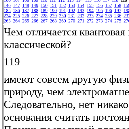
106
107
108
109
110
111
112
113
114
115
116
117
118
119
146
147
148
149
150
151
152
153
154
155
156
157
158
15
185
186
187
188
189
190
191
192
193
194
195
196
197
19
224
225
226
227
228
229
230
231
232
233
234
235
236
23
263
264
265
266
267
268
269
270
271
272
273
274
275
27
Чем отличается квантовая 
классической?
119
имеют совсем другую физ
природу, чем электромагне
Следовательно, нет никако
основания считать постоя