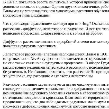
В 1971 г. появилась работа Вильямса, в которой приведены св
довольно высокого порядка. Однако других аналогичных работ 
Вильямса не утверждается, что максимумы рассеяния обусло
процессом типа дифракции.
Что происходит с рассеянием молекул при m > 4m
? Оказалось
H
рассеяния - диффузное, лепестковое и радужное. И все три ти
волновым процессам, следовательно, и к волнам де Бройля.
Диффузное рассеяние связано с адсорбцией атомов или молек
является неупругим рассеянием.
Лепестковое рассеяние, впервые наблюдавшееся Цалем в 1931 г.
инертных газов Ne, Ar существенно отличается от зеркальног
но оно также связано с неупругими процессами. В обзоре Гудм
рассмотрение механизма лепесткового рассеяния с использова
безуспешным. Необходимо отметить, что рассеяние Не привод
же установке, где рассеяние Ar является лепестковым.
Радужное рассеяние характеризуется двумя максимумами инте
совпадает с положением зеркального или дифракционного ма
возникновение радужного рассеяния связано в классическом 
потенциала поверхности кристалла. Квантовая интерпретация 
предположению, что два наблюдаемых радужных максимума 
множества дифракционных максимумов, которые незаметны из-