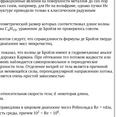
ифракционные явления на поверхности металлов до сих пор
ких газов, например, для Не на вольфраме, однако пучки Не
труктуре приводили только к классическим радужным
геометрический размер которых соответствовал длине волны
ана С
Н
, уравнение де Бройля не проверялось совсем.
4
10
ентов следует, что справедливость формулы де Бройля твердо
 диапазоне масс микрочастиц.
 показал, что волны де Бройля имеют в гидромеханике аналог
 дорожку Кармана. При обтекании тел потоком жидкости или
овиях наблюдается самопроизвольное и периодическое
рхности тела. Отделение вихрей от тела является причиной
ки меняющейся силы, перпендикулярной направлению потока.
еляется очень простой зависимостью
- относительная скорость тела; d -некоторая длина,
ла.
праведлива в широком диапазоне чисел Рейнольдса Re = vd/ы,
2
6
ость среды, причем 10
< Re < 10
.