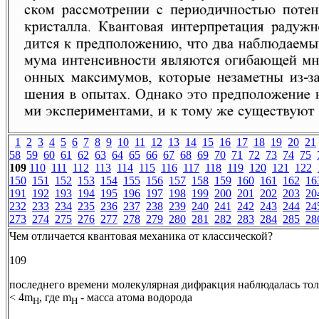
1
2
3
4
5
6
7
8
9
10
11
12
13
14
15
16
17
18
19
20
21
58
59
60
61
62
63
64
65
66
67
68
69
70
71
72
73
74
75
109
110
111
112
113
114
115
116
117
118
119
120
121
122
150
151
152
153
154
155
156
157
158
159
160
161
162
16
191
192
193
194
195
196
197
198
199
200
201
202
203
20
232
233
234
235
236
237
238
239
240
241
242
243
244
24
273
274
275
276
277
278
279
280
281
282
283
284
285
28
Чем отличается квантовая механика от классической?
109
последнего времени молекулярная дифракция наблюдалась толь
< 4m
, где m
- масса атома водорода
H
H