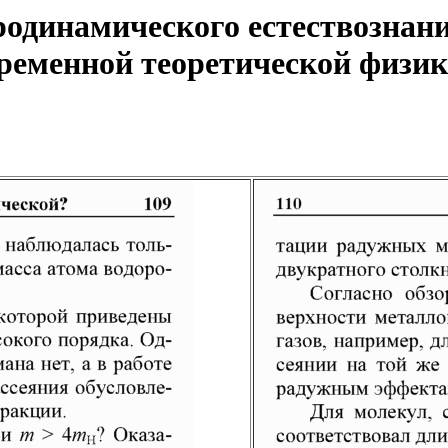
одинамического естествознани
еменной теоретической физики