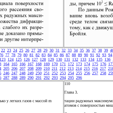
22
23
24
25
26
27
28
29
30
31
32
33
34
35
36
37
38
39
4
76
77
78
79
80
81
82
83
84
85
86
87
88
89
90
91
92
93
94
123
124
125
126
127
128
129
130
131
132
133
134
135
136
3
164
165
166
167
168
169
170
171
172
173
174
175
176
17
4
205
206
207
208
209
210
211
212
213
214
215
216
217
21
5
246
247
248
249
250
251
252
253
254
255
256
257
258
25
6
287
288
289
290
291
292
293
294
295
296
110
Глава 3.
ко у легких газов с массой m
тации радужных максимумов
атомов с поверхностью ми