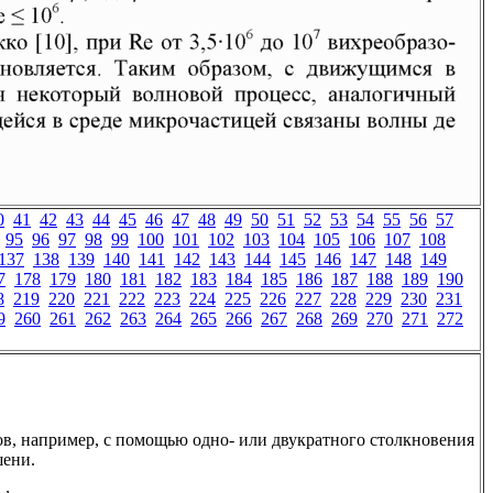
0
41
42
43
44
45
46
47
48
49
50
51
52
53
54
55
56
57
95
96
97
98
99
100
101
102
103
104
105
106
107
108
137
138
139
140
141
142
143
144
145
146
147
148
149
7
178
179
180
181
182
183
184
185
186
187
188
189
190
8
219
220
221
222
223
224
225
226
227
228
229
230
231
9
260
261
262
263
264
265
266
267
268
269
270
271
272
, например, с помощью одно- или двукратного столкновения
шени.