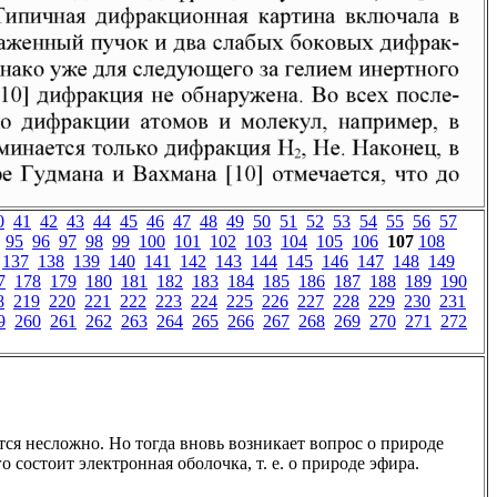
0
41
42
43
44
45
46
47
48
49
50
51
52
53
54
55
56
57
95
96
97
98
99
100
101
102
103
104
105
106
107
108
137
138
139
140
141
142
143
144
145
146
147
148
149
7
178
179
180
181
182
183
184
185
186
187
188
189
190
8
219
220
221
222
223
224
225
226
227
228
229
230
231
9
260
261
262
263
264
265
266
267
268
269
270
271
272
ся несложно. Но тогда вновь возникает вопрос о природе
о состоит электронная оболочка, т. е. о природе эфира.