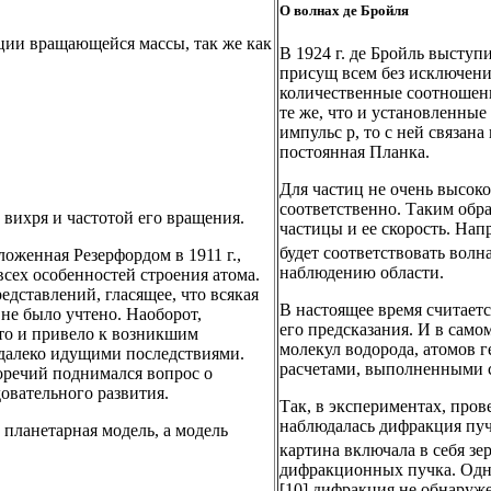
О волнах де Бройля
ции вращающейся массы, так же как
В 1924 г. де Бройль выступ
присущ всем без исключения
количественные соотношен
те же, что и установленные
импульс р, то с ней связана 
постоянная Планка.
Для частиц не очень высокой
соответственно. Таким обра
 вихря и частотой его вращения.
частицы и ее скорость. Напр
будет соответствовать волна
ложенная Резерфордом в 1911 г.,
наблюдению области.
 всех особенностей строения атома.
дставлений, гласящее, что всякая
В настоящее время считает
не было учтено. Наоборот,
его предсказания. И в само
что и привело к возникшим
молекул водорода, атомов г
 далеко идущими последствиями.
расчетами, выполненными с 
оречий поднимался вопрос о
овательного развития.
Так, в экспериментах, пров
наблюдалась дифракция пуч
 планетарная модель, а модель
картина включала в себя з
дифракционных пучка. Одна
[10] дифракция не обнаруж