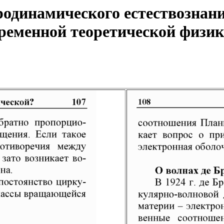
одинамического естествознани
еменной теоретической физики