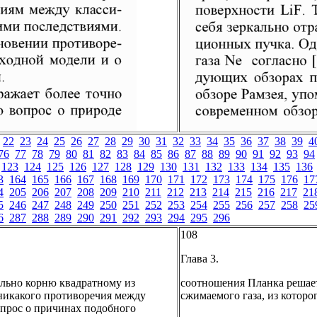
22
23
24
25
26
27
28
29
30
31
32
33
34
35
36
37
38
39
4
76
77
78
79
80
81
82
83
84
85
86
87
88
89
90
91
92
93
94
123
124
125
126
127
128
129
130
131
132
133
134
135
136
3
164
165
166
167
168
169
170
171
172
173
174
175
176
17
4
205
206
207
208
209
210
211
212
213
214
215
216
217
21
5
246
247
248
249
250
251
252
253
254
255
256
257
258
25
6
287
288
289
290
291
292
293
294
295
296
108
Глава 3.
ально корню квадратному из
соотношения Планка решает
 никакого противоречия между
сжимаемого газа, из которог
вопрос о причинах подобного