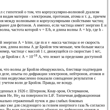
ил с гипотезой о том, что корпускулярно-волновой дуализм
 видам материи - электронам, протонам, атома и т. д., причем
ия между волновыми и корпускулярными свойствами частиц
 ранее для фотонов. А именно, если частица имеет энергию Е и
волна, частота которой v = E/h, и длина волны А = h/p, где h -
 энергии А = h/mv, где m и v -масса частицы и ее скорость
зом, длина волны А де Бройля тем меньше, чем больше масса
имер, частице с массой 1 г, движущейся со скоростью 1 м/с,
-18
 де Бройля с А = 10
А, что лежит за пределами доступной
ся, что волны де Бройля обнаружились, блестяще подтвердив
м деле, опыты по дифракции электронов, нейтронов, атомов и
елия недвусмысленно показали совпадение результатов с
учетом волн де Бройля. Правда, не всюду.
еденных в 1926 г. Штерном, Кнау-эром, Остерманом,
ков Не, Не
на поверхности LiF. Типичная дифракционная
2
еркально отраженный пучок и два слабых боковых
ко уже для следующего за гелием инертного газа № согласно
ена. Во всех последующих обзорах по дифракции атомов и