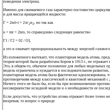
поведения электрона.
Именно для сжимаемого газа характерно постоянство циркуля
и для массы вращающейся жидкости:
Г = 2nri»i = 2лг
и
, но так как
2
2
о = mr = 2nro, то справедливо следующее равенство
Г1 / Г2 = 02 / О],
а это и означает пропорциональность между энергией газового
Из изложенного вытекает, что планетарная модель атома, пред
теория которой была разработана Бором в 1913 г., не отражает
Это, в общем-то, обычное положение для любых модельных пре
модель ограничена и нуждается в последовательном развитии, 
планетарная модель атома была фактически идеализирована, 
противоречиям между классической и квантовой механикой с
Ничего этого не было бы, если бы при возникновении против
несовершенстве исходной модели и о необходимости ее послед
Если допустить, что устройство атома отражает более точно не
вихревая, то вопрос о природе