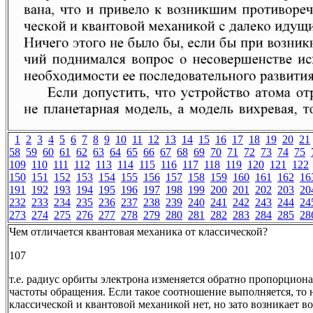
1
2
3
4
5
6
7
8
9
10
11
12
13
14
15
16
17
18
19
20
21
58
59
60
61
62
63
64
65
66
67
68
69
70
71
72
73
74
75
109
110
111
112
113
114
115
116
117
118
119
120
121
122
150
151
152
153
154
155
156
157
158
159
160
161
162
16
191
192
193
194
195
196
197
198
199
200
201
202
203
20
232
233
234
235
236
237
238
239
240
241
242
243
244
24
273
274
275
276
277
278
279
280
281
282
283
284
285
28
Чем отличается квантовая механика от классической?
107
т.е. радиус орбиты электрона изменяется обратно пропорцион
частоты обращения. Если такое соотношение выполняется, то
классической и квантовой механикой нет, но зато возникает 