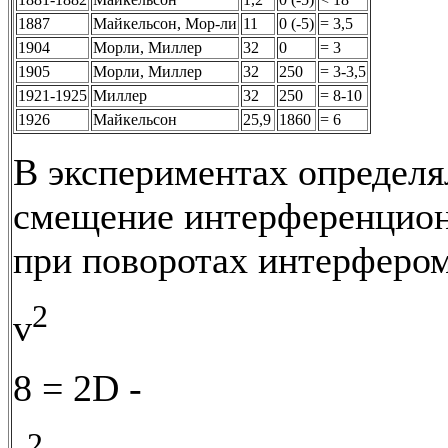
1887
Майкельсон, Мор-ли
11
0 (-5)
= 3,5
1904
Морли, Миллер
32
0
= 3
1905
Морли, Миллер
32
250
= 3-3,5
1921-1925
Миллер
32
250
= 8-10
1926
Майкельсон
25,9
1860
= 6
В экспериментах определя
смещение интерференцио
при поворотах интерфером
2
v
8 = 2D -
2