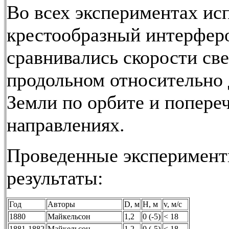
Во всех экспериментах ис
крестообразный интерферо
сравнивались скорости све
продольном относительно
Земли по орбите и попере
направлениях.
Проведенные эксперимент
результаты:
Год
Авторы
D, м
Н, м
v, м/с
1880
Майкельсон
1,2
0 (-5)
< 18
1881-1882
Майкельсон
1,2
0 (-5)
< 18