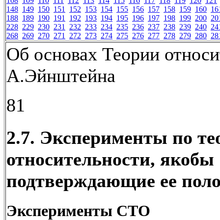
108
109
110
111
112
113
114
115
116
117
118
119
120
121
148
149
150
151
152
153
154
155
156
157
158
159
160
16
188
189
190
191
192
193
194
195
196
197
198
199
200
20
228
229
230
231
232
233
234
235
236
237
238
239
240
24
268
269
270
271
272
273
274
275
276
277
278
279
280
28
Об основах Теории относи
А.Эйнштейна
81
2.7. Эксперименты по те
относительности, якобы
подтверждающие ее пол
Эксперименты СТО