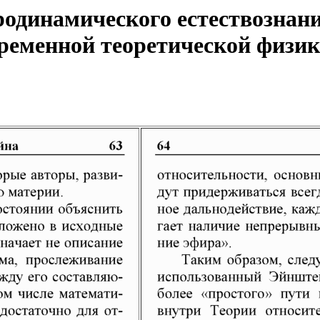
одинамического естествознани
еменной теоретической физики