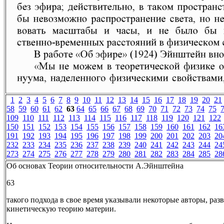
1
2
3
4
5
6
7
8
9
10
11
12
13
14
15
16
17
18
19
20
21
58
59
60
61
62
63
64
65
66
67
68
69
70
71
72
73
74
75
109
110
111
112
113
114
115
116
117
118
119
120
121
122
150
151
152
153
154
155
156
157
158
159
160
161
162
16
191
192
193
194
195
196
197
198
199
200
201
202
203
20
232
233
234
235
236
237
238
239
240
241
242
243
244
24
273
274
275
276
277
278
279
280
281
282
283
284
285
28
Об основах Теории относительности А.Эйнштейна
63
такого подхода в свое время указывали некоторые авторы, ра
кинетическую теорию материи.