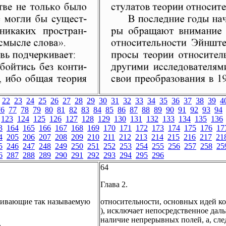
22
23
24
25
26
27
28
29
30
31
32
33
34
35
36
37
38
39
4
76
77
78
79
80
81
82
83
84
85
86
87
88
89
90
91
92
93
94
123
124
125
126
127
128
129
130
131
132
133
134
135
136
3
164
165
166
167
168
169
170
171
172
173
174
175
176
17
4
205
206
207
208
209
210
211
212
213
214
215
216
217
21
5
246
247
248
249
250
251
252
253
254
255
256
257
258
25
6
287
288
289
290
291
292
293
294
295
296
64
Глава 2.
звивающие так называемую
относительности, основных идей кот
), исключает непосредственное дал
наличие непрерывных полей, а, сле