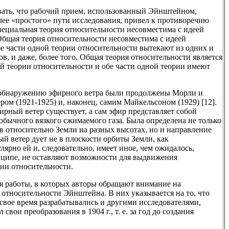
овать, что рабочий прием, использованный Эйнштейном,
ее «простого» пути исследования, привел к противоречию
ециальная теория относительности несовместима с идеей
Общая теория относительности несовместима с идеей
обе части одной теории относительности вытекают из одних и
в, и даже, более того, Общая теория относительности является
теории относительности и обе части одной теории имеют
о обнаружению эфирного ветра были продолжены Морли и
ом (1921-1925) и, наконец, самим Майкельсоном (1929) [12].
ирный ветер существует, а сам эфир представляет собой
обычного вязкого сжимаемого газа. Была определена не только
 относительно Земли на разных высотах, но и направление
ый ветер дует не в плоскости орбиты Земли, как
лярно ей и, следовательно, имеет иное, чем ожидалось,
нципе, не оставляют возможности для выдвижения
ии относительности.
я работы, в которых авторы обращают внимание на
относительности Эйнштейна. В них указывается на то, что
свое время разрабатывались и другими исследователями,
вои преобразования в 1904 г., т. е. за год до создания