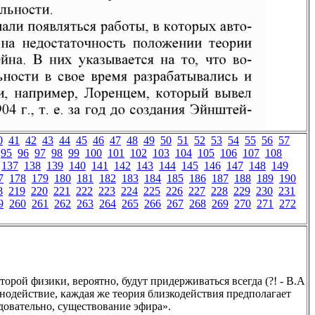
0
41
42
43
44
45
46
47
48
49
50
51
52
53
54
55
56
57
95
96
97
98
99
100
101
102
103
104
105
106
107
108
137
138
139
140
141
142
143
144
145
146
147
148
149
7
178
179
180
181
182
183
184
185
186
187
188
189
190
8
219
220
221
222
223
224
225
226
227
228
229
230
231
9
260
261
262
263
264
265
266
267
268
269
270
271
272
орой физики, вероятно, будут придерживаться всегда (?! - В.А
ьнодействие, каждая же теория близкодействия предполагает
довательно, существование эфира».