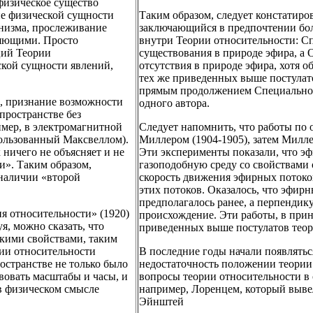
физическое существо
ие физической сущности
Таким образом, следует констатир
анизма, прослеживание
заключающийся в предпочтении бол
ляющими. Просто
внутри Теории относительности: Сп
ций Теории
существования в природе эфира, а 
ской сущности явлений,
отсутствия в природе эфира, хотя 
тех же приведенных выше постулато
прямым продолжением Специальной 
о, признание возможности
одного автора.
пространстве без
ример, в электромагнитной
Следует напомнить, что работы п
пользованный Максвеллом).
Миллером (1904-1905), затем Миллер
 ничего не объясняет и не
Эти эксперименты показали, что эф
и». Таким образом,
газоподобную среду со свойствами 
 наличии «второй
скорость движения эфирных потоков
этих потоков. Оказалось, что эфирн
предполагалось ранее, а перпендику
я относительности» (1920)
происхождение. Эти работы, в при
я, можно сказать, что
приведенных выше постулатов теор
скими свойствами, таким
рии относительности
В последние годы начали появлятьс
остранстве не только было
недостаточность положении теории 
вовать масштабы и часы, и
вопросы теории относительности в 
в физическом смысле
например, Лоренцем, который вывел с
Эйнштей