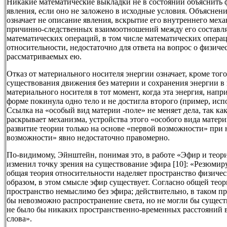
Никакие математические выкладки не в состоянии объяснить 
явления, если оно не заложено в исходные условия. Объяснен
означает не описание явления, вскрытие его внутреннего мех
причинно-следственных взаимоотношений между его состав
математических операций, в том числе математических опера
относительности, недостаточно для ответа на вопрос о физиче
рассматриваемых ею.
Отказ от материального носителя энергии означает, кроме тог
существования движения без материи и сохранения энергии в 
материального носителя в тот момент, когда эта энергия, нап
форме покинула одно тело и не достигла второго (пример, ис
Ссылка на «особый вид материи -поле» не меняет дела, так как
раскрывает механизма, устройства этого «особого вида матери
развитие теории только на основе «первой возможности» при
возможности» явно недостаточно правомерно.
По-видимому, Эйнштейн, понимая это, в работе «Эфир и теори
изменил точку зрения на существование эфира [10]: «Резюмиру
общая теория относительности наделяет пространство физиче
образом, в этом смысле эфир существует. Согласно общей тео
пространство немыслимо без эфира; действительно, в таком пр
бы невозможно распространение света, но не могли бы сущест
не было бы никаких пространственно-временных расстояний 
слова».