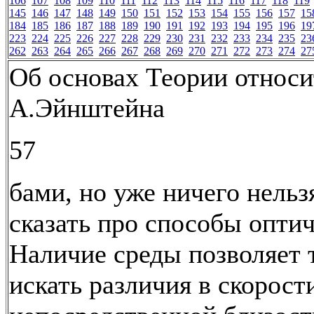
106
107
108
109
110
111
112
113
114
115
116
117
118
119
145
146
147
148
149
150
151
152
153
154
155
156
157
15
184
185
186
187
188
189
190
191
192
193
194
195
196
19
223
224
225
226
227
228
229
230
231
232
233
234
235
23
262
263
264
265
266
267
268
269
270
271
272
273
274
27
Об основах Теории относи
А.Эйнштейна
57
бами, но уже ничего нельз
сказать про способы оптич
Наличие среды позволяет 
искать различия в скорости