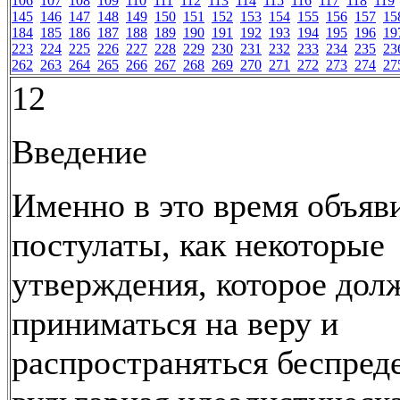
106
107
108
109
110
111
112
113
114
115
116
117
118
119
145
146
147
148
149
150
151
152
153
154
155
156
157
15
184
185
186
187
188
189
190
191
192
193
194
195
196
19
223
224
225
226
227
228
229
230
231
232
233
234
235
23
262
263
264
265
266
267
268
269
270
271
272
273
274
27
12
Введение
Именно в это время объяв
постулаты, как некоторые
утверждения, которое до
приниматься на веру и
распространяться беспреде