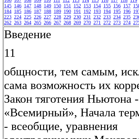
106
107
108
109
110
111
112
113
114
115
116
117
118
119
145
146
147
148
149
150
151
152
153
154
155
156
157
15
184
185
186
187
188
189
190
191
192
193
194
195
196
19
223
224
225
226
227
228
229
230
231
232
233
234
235
23
262
263
264
265
266
267
268
269
270
271
272
273
274
27
Введение
11
общности, тем самым, ис
сама возможность их корр
Закон тяготения Ньютона -
«Всемирный», Начала тер
- всеобщие, уравнения