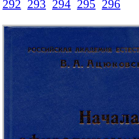
292
293
294
295
296