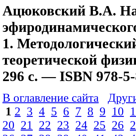
Ацюковский В.А. Н
эфиродинамического
1. Методологически
теоретической физик
296 с. — ISBN 978-5
В оглавление сайта
Друг
1
2
3
4
5
6
7
8
9
10
1
20
21
22
23
24
25
26
2