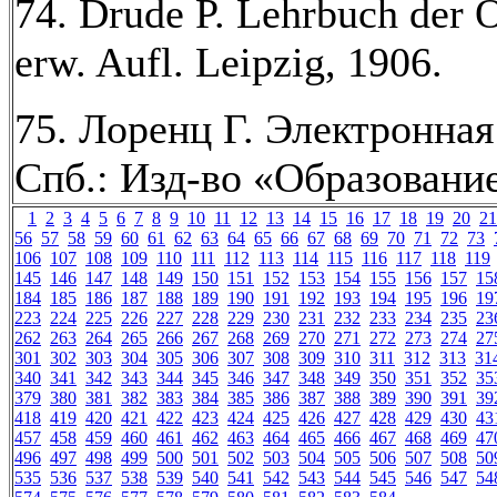
74. Drude P. Lehrbuch der O
erw. Aufl. Leipzig, 1906.
75. Лоренц Г. Электронная
Спб.: Изд-во «Образование
1
2
3
4
5
6
7
8
9
10
11
12
13
14
15
16
17
18
19
20
21
56
57
58
59
60
61
62
63
64
65
66
67
68
69
70
71
72
73
106
107
108
109
110
111
112
113
114
115
116
117
118
119
145
146
147
148
149
150
151
152
153
154
155
156
157
15
184
185
186
187
188
189
190
191
192
193
194
195
196
19
223
224
225
226
227
228
229
230
231
232
233
234
235
23
262
263
264
265
266
267
268
269
270
271
272
273
274
27
301
302
303
304
305
306
307
308
309
310
311
312
313
31
340
341
342
343
344
345
346
347
348
349
350
351
352
35
379
380
381
382
383
384
385
386
387
388
389
390
391
39
418
419
420
421
422
423
424
425
426
427
428
429
430
43
457
458
459
460
461
462
463
464
465
466
467
468
469
47
496
497
498
499
500
501
502
503
504
505
506
507
508
50
535
536
537
538
539
540
541
542
543
544
545
546
547
54