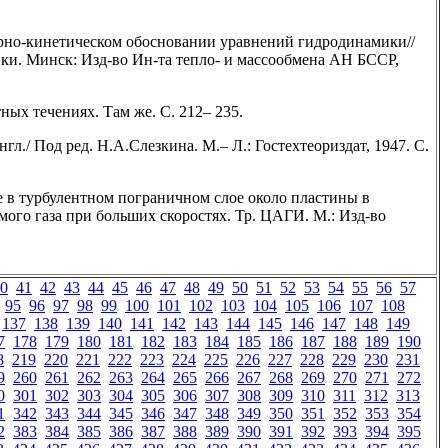
ярно-кинетическом обосновании уравнений гидродинамики//
и. Минск: Изд-во Ин-та тепло- и массообмена АН БССР,
ных течениях. Там же. С. 212– 235.
нгл./ Под ред. Н.А.Слезкина. М.– Л.: Гостехтеориздат, 1947. С.
е в турбулентном пограничном слое около пластины в
ого газа при больших скоростях. Тр. ЦАГИ. М.: Изд-во
0
41
42
43
44
45
46
47
48
49
50
51
52
53
54
55
56
57
95
96
97
98
99
100
101
102
103
104
105
106
107
108
137
138
139
140
141
142
143
144
145
146
147
148
149
7
178
179
180
181
182
183
184
185
186
187
188
189
190
8
219
220
221
222
223
224
225
226
227
228
229
230
231
9
260
261
262
263
264
265
266
267
268
269
270
271
272
0
301
302
303
304
305
306
307
308
309
310
311
312
313
1
342
343
344
345
346
347
348
349
350
351
352
353
354
2
383
384
385
386
387
388
389
390
391
392
393
394
395