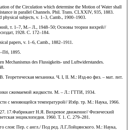
ation of the Circulation which determine the Motion of Water shall
istance in parallel Channels. Phil. Trans. CLXXIV, 935, 1883.
d physical subjects, v. 1–3, Camb., 1900–1903.
ий, т. 1–7, М.– Л., 1948–50; Основы теории вихрей//
сиздат, 1928. С. 172–184.
ical papers, v. 1–6, Camb., 1882–1911.
 –Пб, 1895.
n Mechanismus des Flussigkeits- und Luftwiderstandes.
48.
. Теоретическая механика. Ч. I, II. М.: Изд-во физ. – мат. лит.
ики сжимаемой жидкости. М. – Л.: ГТТИ, 1934.
ти с меняющейся температурой// Избр. тр. М.: Наука, 1966.
 1927. 17.Фабрикант Н.Я. Вихревое движение// Физический
етская энциклопедия. 1960. Т. 1. С. 279–281.
 слоя: Пер. с англ./ Под ред. Л.Г.Лойцянского. М.: Наука,