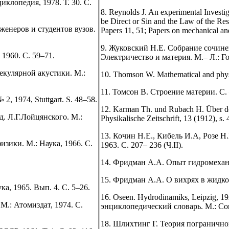
иклопедия, 1978. Т. 30. С.
8. Reynolds J. An experimental Investig
be Direct or Sin and the Law of the Res
женеров и студентов вузов.
Papers 11, 51; Papers on mechanical an
9. Жуковский Н.Е. Собрание сочинен
 1960. С. 59–71.
Электричество и материя. М.– Л.: Го
екулярной акустики. М.:
10. Thomson W. Mathematical and phys
11. Томсон В. Строение материи. С.
2, 1974, Stuttgart. S. 48–58.
12. Karman Th. und Rubach H. Über de
д. Л.Г.Лойцянского. М.:
Physikalische Zeitschrift, 13 (1912), s. 
13. Кочин Н.Е., Кибель И.А, Розе Н.В
зики. М.: Наука, 1966. С.
1963. С. 207– 236 (Ч.II).
14. Фридман А.А. Опыт гидромехан
15. Фридман А.А. О вихрях в жидкос
а, 1965. Вып. 4. С. 5–26.
16. Oseen. Hydrodinamiks, Leipzig,
 М.: Атомиздат, 1974. С.
энциклопедический словарь. М.: Сов
18. Шлихтинг Г. Теория пограничного