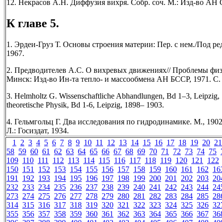
12. Некрасов А.Н. Диффузия вихря. Собр. соч. М.: Изд-во АН СС
К главе 5.
1. Эрдеи-Груз Т. Основы строения материи: Пер. с нем./Под ре
1967.
2. Предводителев А.С. О вихревых движениях// Проблемы фи
Минск: Изд-во Ин-та тепло- и массообмена АН БССР, 1971. С.
3. Helmholtz G. Wissenschaftliche Abhandlungen, Bd 1–3, Leipzig,
theoretische Physik, Bd 1-6, Leipzig, 1898– 1903.
4. Гельмгольц Г. Два исследования по гидродинамике. М., 190
Л.: Госиздат, 1934.
1
2
3
4
5
6
7
8
9
10
11
12
13
14
15
16
17
18
19
20
21
58
59
60
61
62
63
64
65
66
67
68
69
70
71
72
73
74
75
109
110
111
112
113
114
115
116
117
118
119
120
121
122
150
151
152
153
154
155
156
157
158
159
160
161
162
16
191
192
193
194
195
196
197
198
199
200
201
202
203
20
232
233
234
235
236
237
238
239
240
241
242
243
244
24
273
274
275
276
277
278
279
280
281
282
283
284
285
28
314
315
316
317
318
319
320
321
322
323
324
325
326
32
355
356
357
358
359
360
361
362
363
364
365
366
367
36