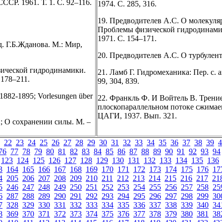
СР. 1961. Т. 1. С. 92–116.
1974. С. 285, 316.
19. Предводителев А.С. О молекул
Проблемы физической гидродинамик
1971. С. 154–171.
д. Г.Б.Жданова. М.: Мир,
20. Предводителев А.С. О турбулент
зической гидродинамики.
21. Ламб Г. Гидромеханика: Пер. с. а
 178–211.
99, 304, 839.
 1882-1895; Vorlesungen über
22. Франкль Ф. И Войтель В. Трени
плоскопараллельном потоке сжимаем
ЦАГИ, 1937. Вып. 321.
2; О сохранении силы. М. –
22
23
24
25
26
27
28
29
30
31
32
33
34
35
36
37
38
39
4
76
77
78
79
80
81
82
83
84
85
86
87
88
89
90
91
92
93
94
123
124
125
126
127
128
129
130
131
132
133
134
135
136
3
164
165
166
167
168
169
170
171
172
173
174
175
176
17
4
205
206
207
208
209
210
211
212
213
214
215
216
217
21
5
246
247
248
249
250
251
252
253
254
255
256
257
258
25
6
287
288
289
290
291
292
293
294
295
296
297
298
299
30
7
328
329
330
331
332
333
334
335
336
337
338
339
340
34
8
369
370
371
372
373
374
375
376
377
378
379
380
381
38