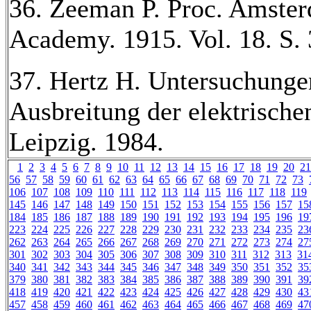
36. Zeeman P. Proc. Amste
Academy. 1915. Vol. 18. S. 
37. Hertz H. Untersuchunge
Ausbreitung der elektrische
Leipzig. 1984.
1
2
3
4
5
6
7
8
9
10
11
12
13
14
15
16
17
18
19
20
21
56
57
58
59
60
61
62
63
64
65
66
67
68
69
70
71
72
73
106
107
108
109
110
111
112
113
114
115
116
117
118
119
145
146
147
148
149
150
151
152
153
154
155
156
157
15
184
185
186
187
188
189
190
191
192
193
194
195
196
19
223
224
225
226
227
228
229
230
231
232
233
234
235
23
262
263
264
265
266
267
268
269
270
271
272
273
274
27
301
302
303
304
305
306
307
308
309
310
311
312
313
31
340
341
342
343
344
345
346
347
348
349
350
351
352
35
379
380
381
382
383
384
385
386
387
388
389
390
391
39
418
419
420
421
422
423
424
425
426
427
428
429
430
43
457
458
459
460
461
462
463
464
465
466
467
468
469
47