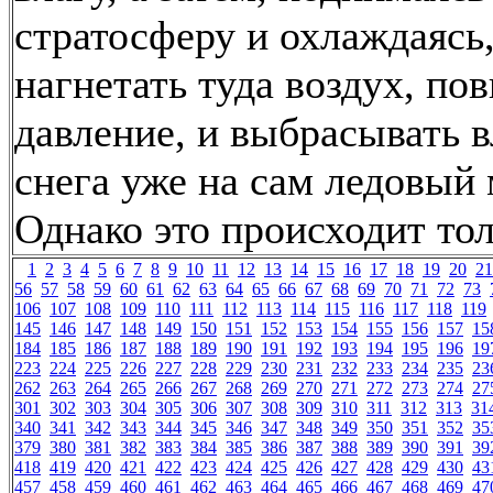
стратосферу и охлаждаясь,
нагнетать туда воздух, по
давление, и выбрасывать в
снега уже на сам ледовый 
Однако это происходит то
1
2
3
4
5
6
7
8
9
10
11
12
13
14
15
16
17
18
19
20
21
56
57
58
59
60
61
62
63
64
65
66
67
68
69
70
71
72
73
106
107
108
109
110
111
112
113
114
115
116
117
118
119
145
146
147
148
149
150
151
152
153
154
155
156
157
15
184
185
186
187
188
189
190
191
192
193
194
195
196
19
223
224
225
226
227
228
229
230
231
232
233
234
235
23
262
263
264
265
266
267
268
269
270
271
272
273
274
27
301
302
303
304
305
306
307
308
309
310
311
312
313
31
340
341
342
343
344
345
346
347
348
349
350
351
352
35
379
380
381
382
383
384
385
386
387
388
389
390
391
39
418
419
420
421
422
423
424
425
426
427
428
429
430
43
457
458
459
460
461
462
463
464
465
466
467
468
469
47