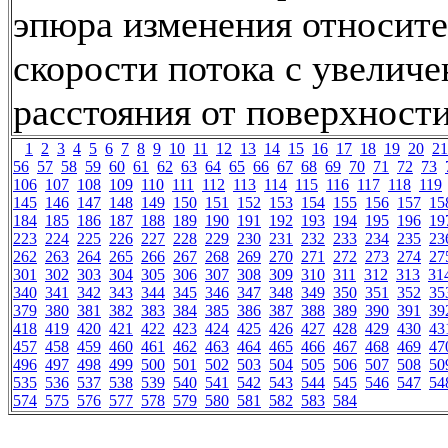
эпюра изменения относит
скорости потока с увелич
расстояния от поверхност
1
2
3
4
5
6
7
8
9
10
11
12
13
14
15
16
17
18
19
20
21
56
57
58
59
60
61
62
63
64
65
66
67
68
69
70
71
72
73
106
107
108
109
110
111
112
113
114
115
116
117
118
119
145
146
147
148
149
150
151
152
153
154
155
156
157
15
184
185
186
187
188
189
190
191
192
193
194
195
196
19
223
224
225
226
227
228
229
230
231
232
233
234
235
23
262
263
264
265
266
267
268
269
270
271
272
273
274
27
301
302
303
304
305
306
307
308
309
310
311
312
313
31
340
341
342
343
344
345
346
347
348
349
350
351
352
35
379
380
381
382
383
384
385
386
387
388
389
390
391
39
418
419
420
421
422
423
424
425
426
427
428
429
430
43
457
458
459
460
461
462
463
464
465
466
467
468
469
47
496
497
498
499
500
501
502
503
504
505
506
507
508
50
535
536
537
538
539
540
541
542
543
544
545
546
547
54
574
575
576
577
578
579
580
581
582
583
584