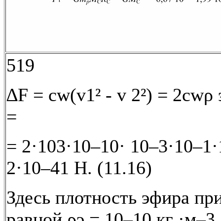
519
∆F = cw(v1² - v 2²) = 2cwρ
=
= 2·103·10–10· 10–3·10–1·
2·10–41 H. (11.16)
Здесь плотность эфира пр
равной ρэ = 10–10 кг ·м–3 ,