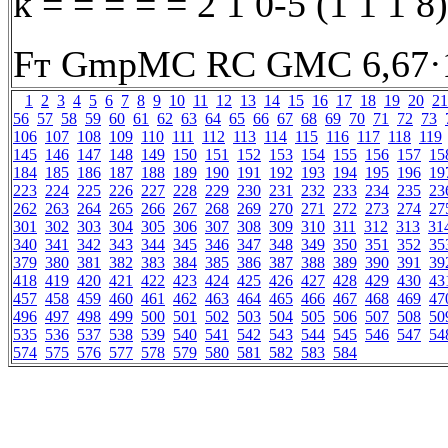
k = = = = = 2 1 0-5 (1 1 1 8)
Fт GmpMС RС GMС 6,67·1
1
2
3
4
5
6
7
8
9
10
11
12
13
14
15
16
17
18
19
20
21
56
57
58
59
60
61
62
63
64
65
66
67
68
69
70
71
72
73
106
107
108
109
110
111
112
113
114
115
116
117
118
119
145
146
147
148
149
150
151
152
153
154
155
156
157
15
184
185
186
187
188
189
190
191
192
193
194
195
196
19
223
224
225
226
227
228
229
230
231
232
233
234
235
23
262
263
264
265
266
267
268
269
270
271
272
273
274
27
301
302
303
304
305
306
307
308
309
310
311
312
313
31
340
341
342
343
344
345
346
347
348
349
350
351
352
35
379
380
381
382
383
384
385
386
387
388
389
390
391
39
418
419
420
421
422
423
424
425
426
427
428
429
430
43
457
458
459
460
461
462
463
464
465
466
467
468
469
47
496
497
498
499
500
501
502
503
504
505
506
507
508
50
535
536
537
538
539
540
541
542
543
544
545
546
547
54
574
575
576
577
578
579
580
581
582
583
584