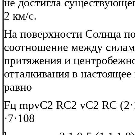
не достигла существующег
2 км/с.
На поверхности Солнца по
соотношение между сила
притяжения и центробежн
отталкивания в настоящее
равно
Fц mpvС2 RС2 vС2 RС (2·1
·7·108