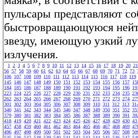
маяка», в соответствии с 
пульсары представляют со
быстровращающуюся ней
звезду, имеющую узкий лу
излучения.
1
2
3
4
5
6
7
8
9
10
11
12
13
14
15
16
17
18
19
20
21
56
57
58
59
60
61
62
63
64
65
66
67
68
69
70
71
72
73
106
107
108
109
110
111
112
113
114
115
116
117
118
119
145
146
147
148
149
150
151
152
153
154
155
156
157
15
184
185
186
187
188
189
190
191
192
193
194
195
196
19
223
224
225
226
227
228
229
230
231
232
233
234
235
23
262
263
264
265
266
267
268
269
270
271
272
273
274
27
301
302
303
304
305
306
307
308
309
310
311
312
313
31
340
341
342
343
344
345
346
347
348
349
350
351
352
35
379
380
381
382
383
384
385
386
387
388
389
390
391
39
418
419
420
421
422
423
424
425
426
427
428
429
430
43
457
458
459
460
461
462
463
464
465
466
467
468
469
47
496
497
498
499
500
501
502
503
504
505
506
507
508
50
535
536
537
538
539
540
541
542
543
544
545
546
547
54