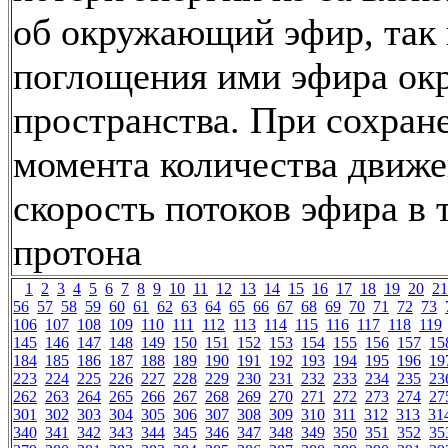
об окружающий эфир, так и
поглощения ими эфира о
пространства. При сохран
момента количества движ
скорость потоков эфира в 
протона
1
2
3
4
5
6
7
8
9
10
11
12
13
14
15
16
17
18
19
20
21
56
57
58
59
60
61
62
63
64
65
66
67
68
69
70
71
72
73
106
107
108
109
110
111
112
113
114
115
116
117
118
119
145
146
147
148
149
150
151
152
153
154
155
156
157
15
184
185
186
187
188
189
190
191
192
193
194
195
196
19
223
224
225
226
227
228
229
230
231
232
233
234
235
23
262
263
264
265
266
267
268
269
270
271
272
273
274
27
301
302
303
304
305
306
307
308
309
310
311
312
313
31
340
341
342
343
344
345
346
347
348
349
350
351
352
35