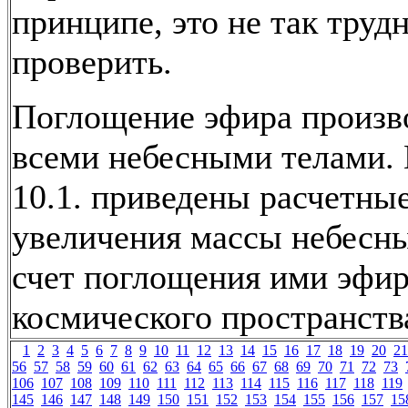
принципе, это не так труд
проверить.
Поглощение эфира произв
всеми небесными телами. 
10.1. приведены расчетны
увеличения массы небесны
счет поглощения ими эфи
космического пространств
1
2
3
4
5
6
7
8
9
10
11
12
13
14
15
16
17
18
19
20
21
56
57
58
59
60
61
62
63
64
65
66
67
68
69
70
71
72
73
106
107
108
109
110
111
112
113
114
115
116
117
118
119
145
146
147
148
149
150
151
152
153
154
155
156
157
15