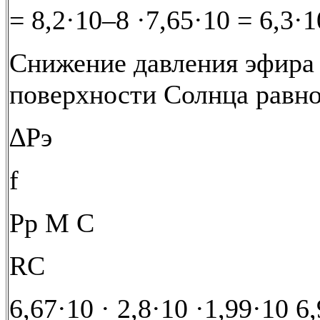
= 8,2·10–8 ·7,65·10 = 6,3·1
Снижение давления эфира
поверхности Солнца равн
∆Pэ
f
Рp M C
RC
6,67·10 · 2,8·10 ·1,99·10 6