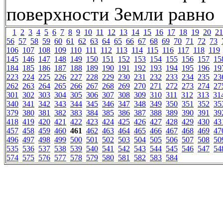
поверхности Земли равно
1
2
3
4
5
6
7
8
9
10
11
12
13
14
15
16
17
18
19
20
21
56
57
58
59
60
61
62
63
64
65
66
67
68
69
70
71
72
73
106
107
108
109
110
111
112
113
114
115
116
117
118
119
145
146
147
148
149
150
151
152
153
154
155
156
157
15
184
185
186
187
188
189
190
191
192
193
194
195
196
19
223
224
225
226
227
228
229
230
231
232
233
234
235
23
262
263
264
265
266
267
268
269
270
271
272
273
274
27
301
302
303
304
305
306
307
308
309
310
311
312
313
31
340
341
342
343
344
345
346
347
348
349
350
351
352
35
379
380
381
382
383
384
385
386
387
388
389
390
391
39
418
419
420
421
422
423
424
425
426
427
428
429
430
43
457
458
459
460
461
462
463
464
465
466
467
468
469
47
496
497
498
499
500
501
502
503
504
505
506
507
508
50
535
536
537
538
539
540
541
542
543
544
545
546
547
54
574
575
576
577
578
579
580
581
582
583
584