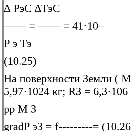
∆ PэC ∆ТэC
—— = —— = 41·10–
P э Тэ
(10.25)
На поверхности Земли ( М
5,97·1024 кг; RЗ = 6,3·106
рp M З
gradP эЗ = f---------= (10.26