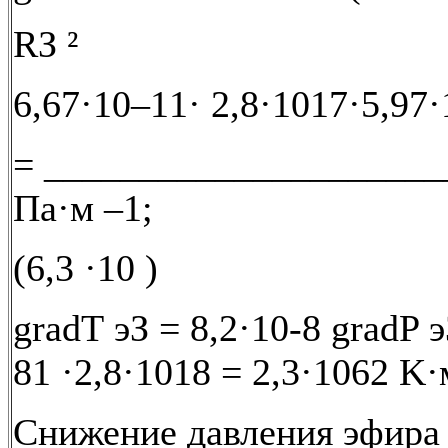
RЗ ²
6,67·10–11· 2,8·1017·5,97
= _____________________
Па·м –1;
(6,3 ·10 )
gradТ эЗ = 8,2·10-8 gradP э
81 ·2,8·1018 = 2,3·1062 K·
Снижение давления эфира