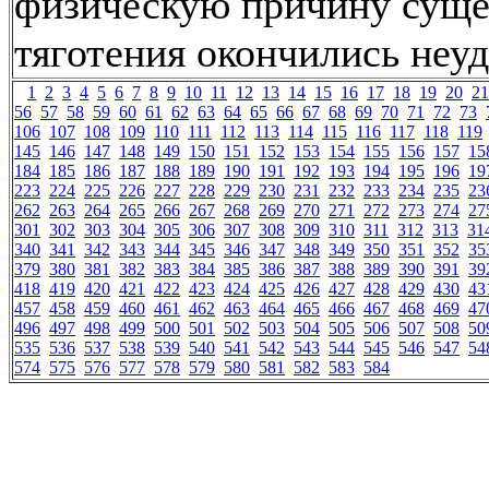
физическую причину суще
тяготения окончились неуд
1
2
3
4
5
6
7
8
9
10
11
12
13
14
15
16
17
18
19
20
21
56
57
58
59
60
61
62
63
64
65
66
67
68
69
70
71
72
73
106
107
108
109
110
111
112
113
114
115
116
117
118
119
145
146
147
148
149
150
151
152
153
154
155
156
157
15
184
185
186
187
188
189
190
191
192
193
194
195
196
19
223
224
225
226
227
228
229
230
231
232
233
234
235
23
262
263
264
265
266
267
268
269
270
271
272
273
274
27
301
302
303
304
305
306
307
308
309
310
311
312
313
31
340
341
342
343
344
345
346
347
348
349
350
351
352
35
379
380
381
382
383
384
385
386
387
388
389
390
391
39
418
419
420
421
422
423
424
425
426
427
428
429
430
43
457
458
459
460
461
462
463
464
465
466
467
468
469
47
496
497
498
499
500
501
502
503
504
505
506
507
508
50
535
536
537
538
539
540
541
542
543
544
545
546
547
54
574
575
576
577
578
579
580
581
582
583
584