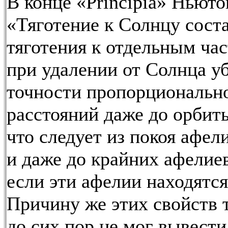
В конце «Principia» Ньюто
«Тяготение к Солнцу соста
тяготения к отдельным час
при удалении от Солнца у
точности пропорциональн
расстояний даже до орбит
что следует из покоя афели
и даже до крайних афелиев
если эти афелии находятся
Причину же этих свойств т
до сих пор не мог вывести