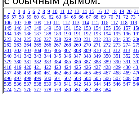
с обычным дымом.
1
2
3
4
5
6
7
8
9
10
11
12
13
14
15
16
17
18
19
20
21
56
57
58
59
60
61
62
63
64
65
66
67
68
69
70
71
72
73
106
107
108
109
110
111
112
113
114
115
116
117
118
119
145
146
147
148
149
150
151
152
153
154
155
156
157
15
184
185
186
187
188
189
190
191
192
193
194
195
196
19
223
224
225
226
227
228
229
230
231
232
233
234
235
23
262
263
264
265
266
267
268
269
270
271
272
273
274
27
301
302
303
304
305
306
307
308
309
310
311
312
313
31
340
341
342
343
344
345
346
347
348
349
350
351
352
35
379
380
381
382
383
384
385
386
387
388
389
390
391
39
418
419
420
421
422
423
424
425
426
427
428
429
430
43
457
458
459
460
461
462
463
464
465
466
467
468
469
47
496
497
498
499
500
501
502
503
504
505
506
507
508
50
535
536
537
538
539
540
541
542
543
544
545
546
547
54
574
575
576
577
578
579
580
581
582
583
584